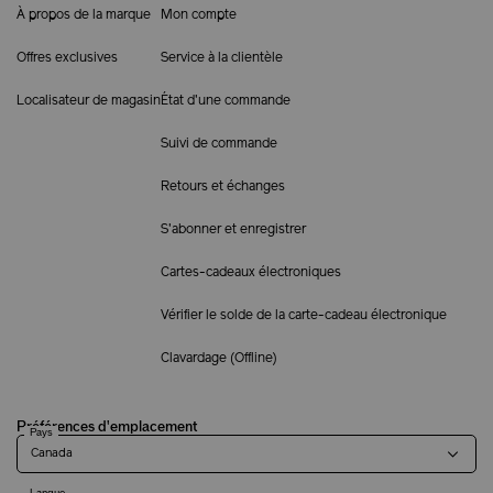
À propos de la marque
Mon compte
Offres exclusives
Service à la clientèle
Localisateur de magasin
État d'une commande
Suivi de commande
Retours et échanges
S'abonner et enregistrer
Cartes-cadeaux électroniques
Vérifier le solde de la carte-cadeau électronique
Clavardage (
Offline
)
Préférences d'emplacement
Pays
Langue