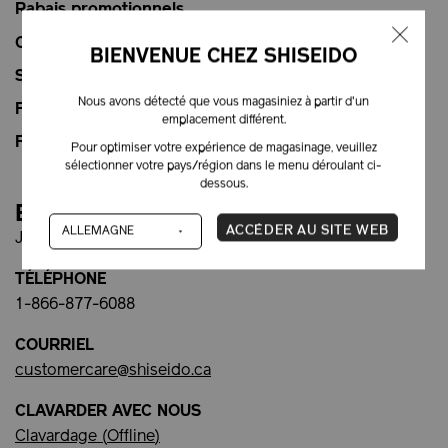
Rabais promotionnels
Cartes-cadeaux électroniques
BIENVENUE CHEZ SHISEIDO
Service de réapprovisionnement
Nous avons détecté que vous magasiniez à partir d'un
FAQ
emplacement différent.
FAQ – Afterpay
Pour optimiser votre expérience de magasinage, veuillez
sélectionner votre pays/région dans le menu déroulant ci-
dessous.
Besoin d'aide?
ACCÉDER AU SITE WEB
Joindre le service à la clientèle :
TÉLÉPHONE
1-866-877-6088
COURRIEL
customercare@shiseido.ca
CLAVARDER AVEC NOUS
Clavardage (
Offline
)