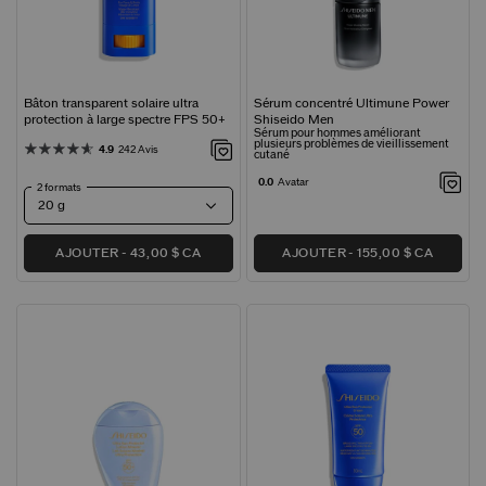
Bâton transparent solaire ultra
Sérum concentré Ultimune Power
protection à large spectre FPS 50+
Shiseido Men
Sérum pour hommes améliorant
plusieurs problèmes de vieillissement
4.9
242 Avis
cutané
0.0
Avatar
2 formats
AJOUTER
43,00 $ CA
AJOUTER
155,00 $ CA