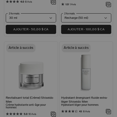
4.0
8 Avis
1.0
1 Avis
2 formats
2 formats
AJOUTER
50,00 $ CA
AJOUTER
100,00 $ CA
Article à succès
Article à succès
Revitalisant total (Crème) Shiseido
Hydratant énergisant fluide extra-
Men
léger Shiseido Men
Crème hydratante anti-âge pour
Hydratant léger pour hommes
hommes
4.1
8 Avis
5.0
10 Avis