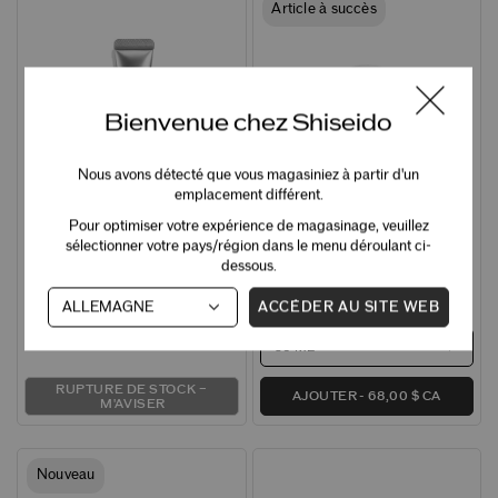
Article à succès
Bienvenue chez Shiseido
Nous avons détecté que vous magasiniez à partir d'un
emplacement différent.
Crème Contour Revitalisant Total
Écran solaire sans huile Urban
Pour optimiser votre expérience de magasinage, veuillez
Yeux Shiseido Men
Environment FPS 42
sélectionner votre pays/région dans le menu déroulant ci-
Crème contour des yeux anti-âge pour
Lotion écran solaire quotidienne sans
hommes
huile pour le visage
dessous.
ACCÉDER AU SITE WEB
2 formats
RUPTURE DE STOCK –
AJOUTER
68,00 $ CA
M'AVISER
Nouveau