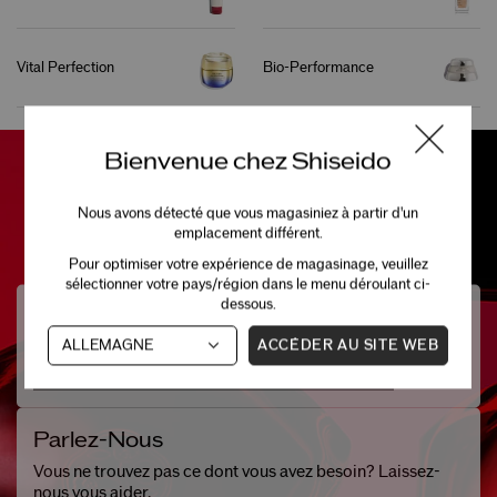
Vital Perfection
Bio-Performance
Bienvenue chez Shiseido
Nous avons détecté que vous magasiniez à partir d'un
emplacement différent.
Pour optimiser votre expérience de magasinage, veuillez
sélectionner votre pays/région dans le menu déroulant ci-
dessous.
Besoin D'aide?
ACCÉDER AU SITE WEB
Clavardez avec l'un de nos spécialistes beauté.
CLAVARDAGE EN DIRECT (
AVAILABLE TO CHAT
)
Parlez-Nous
Vous ne trouvez pas ce dont vous avez besoin? Laissez-
nous vous aider.