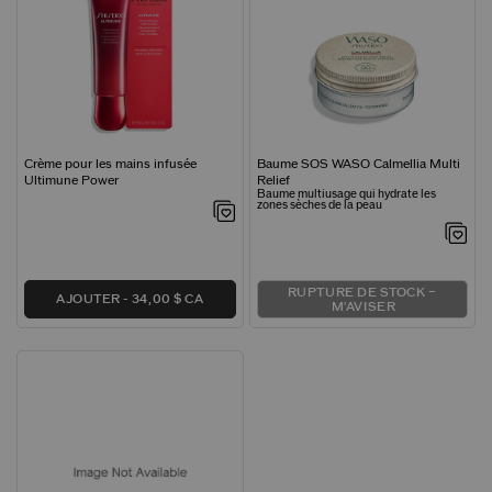
Crème pour les mains infusée
Baume SOS WASO Calmellia Multi
Ultimune Power
Relief
Baume multiusage qui hydrate les
zones sèches de la peau
RUPTURE DE STOCK –
AJOUTER
34,00 $ CA
M'AVISER