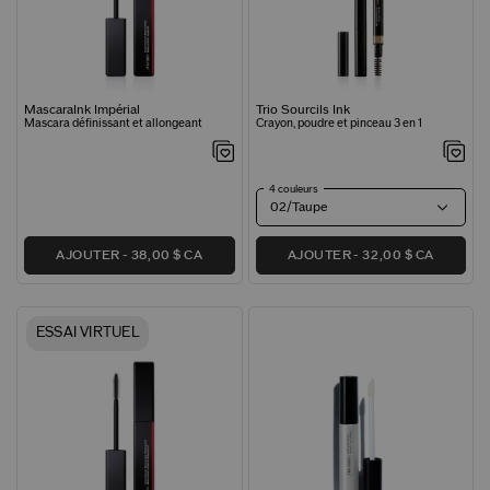
MascaraInk Impérial
Trio Sourcils Ink
Mascara définissant et allongeant
Crayon, poudre et pinceau 3 en 1
4 couleurs
02/Taupe
AJOUTER
38,00 $ CA
AJOUTER
32,00 $ CA
ESSAI VIRTUEL