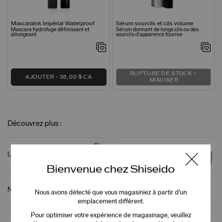
MascaraInk Impérial Waterproof
Sérum sourcils et cils volume
Mascara hydrofuge définissant et
Sérum donnant de longs cils ou des
allongeant
sourcils d'apparence fournie
RUPTURE DE STOCK –
AJOUTER
38,00 $ CA
M'AVISER
Découvrez plus :
Ultimune
Écran solaire
Bienvenue chez Shiseido
Nettoyant
Fond de teint
Nous avons détecté que vous magasiniez à partir d'un
emplacement différent.
Pour optimiser votre expérience de magasinage, veuillez