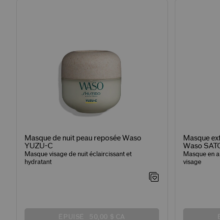
Masque de nuit peau reposée Waso
Masque exfo
YUZU-C
Waso SA
Masque visage de nuit éclaircissant et
Masque en ar
hydratant
visage
ÉPUISÉ
50,00 $ CA