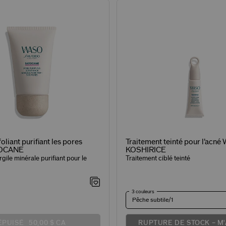
liant purifiant les pores
Traitement teinté pour l’acné
TOCANE
KOSHIRICE
gile minérale purifiant pour le
Traitement ciblé teinté
3 couleurs
Pêche subtile/1
ÉPUISÉ
50,00 $ CA
RUPTURE DE STOCK – M'