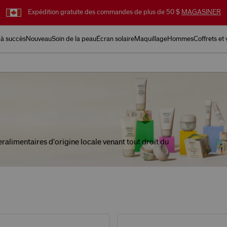
Expédition gratuite des commandes de plus de 50 $
MAGASINER
 à succès
Nouveau
Soin de la peau
Écran solaire
Maquillage
Hommes
Coffrets et
ralimentaires d'origine locale venant tout droit du