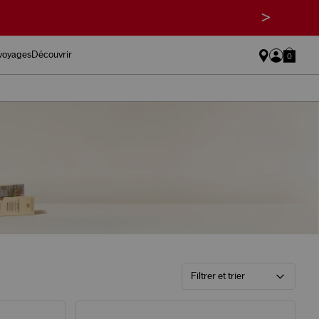
>
 voyages
Découvrir
0
Filtrer et trier