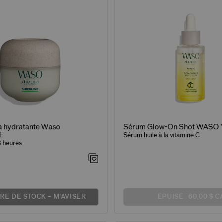
a hydratante Waso
Sérum Glow-On Shot WASO
E
Sérum huile à la vitamine C
8 heures
RE DE STOCK – M'AVISER
ÉPUISÉ
60,00 $ C