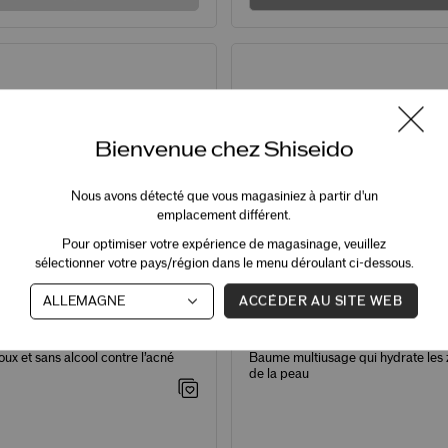
Bienvenue chez Shiseido
Nous avons détecté que vous magasiniez à partir d'un
emplacement différent.
Pour optimiser votre expérience de magasinage, veuillez
sélectionner votre pays/région dans le menu déroulant ci-dessous.
ACCÉDER AU SITE WEB
localisé apaisant contre
Baume multi-soulagement W
so KOSHIRICE
Calmellia
ux et sans alcool contre l’acné
Baume multiusage qui hydrate les
de la peau