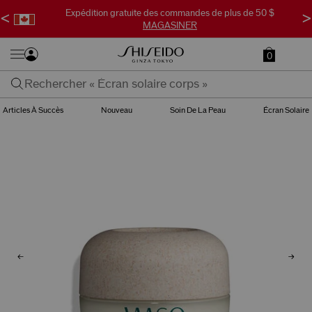
Expédition gratuite des commandes de plus de 50 $
<
>
MAGASINER
0
Articles À Succès
Nouveau
Soin De La Peau
Écran Solaire