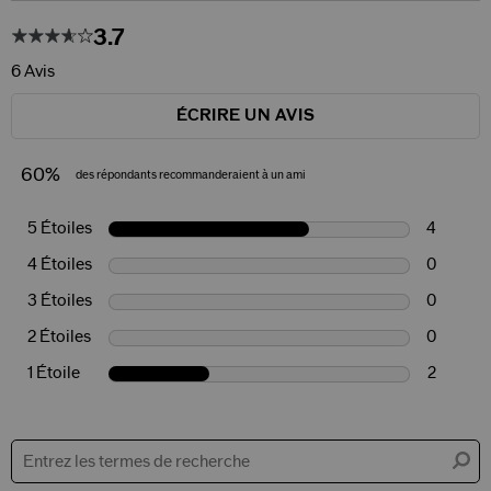
3.7
6 Avis
ÉCRIRE UN AVIS
60%
des répondants recommanderaient à un ami
5 Étoiles
4
4 Étoiles
0
3 Étoiles
0
2 Étoiles
0
1 Étoile
2