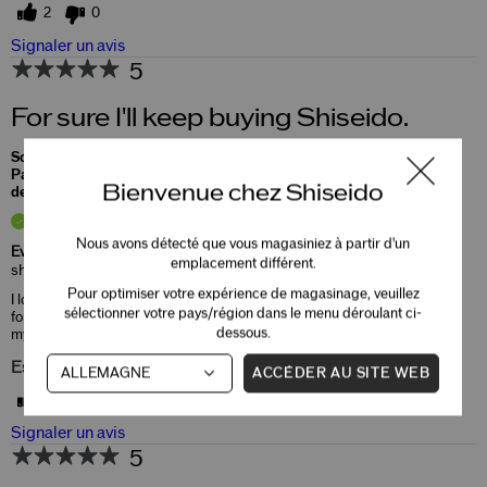
2
0
Signaler un avis
5
For sure I'll keep buying Shiseido.
Soumis
il y a 1 an
Par
Sally
Bienvenue chez Shiseido
de
Undisclosed
Acheteur Vérifié
Nous avons détecté que vous magasiniez à partir d'un
Evaluer à
emplacement différent.
shiseido.com/ca/en/
Pour optimiser votre expérience de magasinage, veuillez
I love shiseido products. I've been using Shideido
sélectionner votre pays/région dans le menu déroulant ci-
for 10 years.I used every thing shiseido.It keeps
dessous.
my skin hydrated .
Est-ce que cet avis est utile?
ACCÉDER AU SITE WEB
1
0
Signaler un avis
5