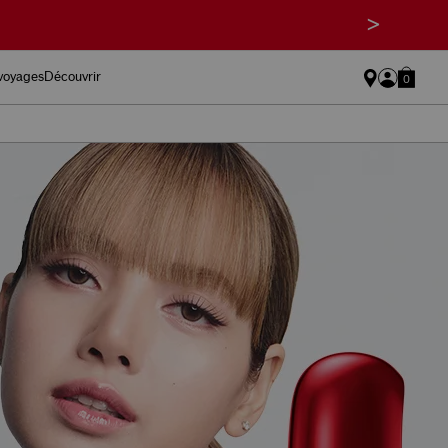
>
 voyages
Découvrir
0