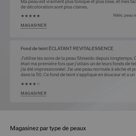
Ma peau est vraiment plus tonique et plus lisse, et mes ta
de décoloration sont plus claires.
Nikki, peau 
★★★★★
MAGASINER
Fond de teint ÉCLATANT REVITALESSENCE
J’utilise les soins de la peau Shiseido depuis longtemps. 
était ma première fois que j’utilais un de leurs fonds de tei
j’ai été impressionnée! J’ai une peau normale à sèche et je
dans la 50. Ce fond de teint s'applique en douceur et a un
naturel. Il ne s’incruste pas dans les fines lignes ou les por
★★★★☆
fini est lumineux et donne un éclat naturel à la peau avec l
bonne couvrance.
MAGASINER
Magasinez par type de peaux