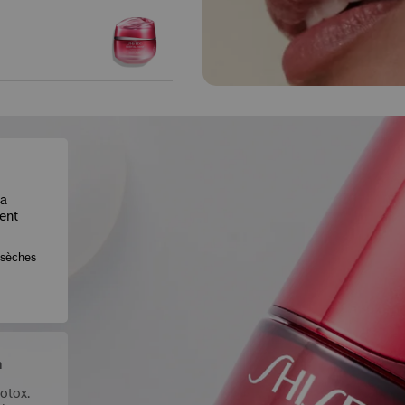
la
ent
 sèches
n
Botox.