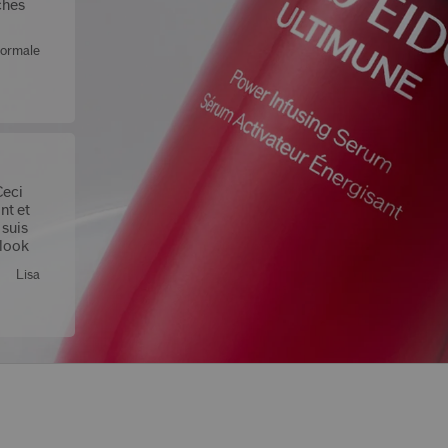
ches
normale
Ceci
nt et
 suis
 look
es. Le
Lisa
a