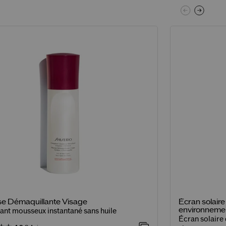
e Démaquillante Visage
Écran solair
environnemen
ant mousseux instantané sans huile
Écran solaire