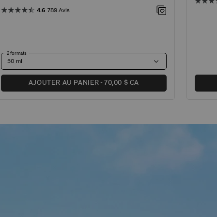
4.6
789 Avis
2 formats
AJOUTER AU PANIER
70,00 $ CA