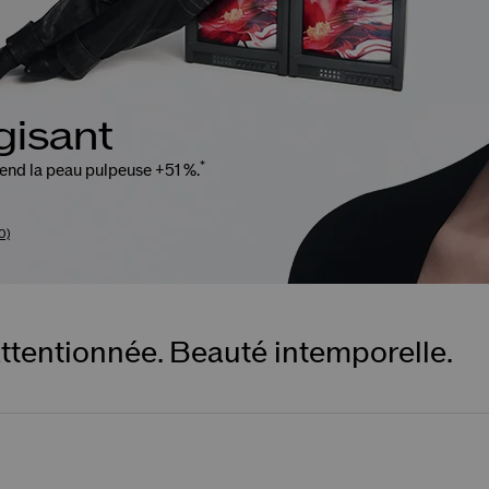
n de la peau surprise
otre routine avec un cadeau surprise
lorsque vous dépensez 95 $ et p
ASINER
ns d'utilisation s'appliquent.
ttentionnée. Beauté intemporelle.