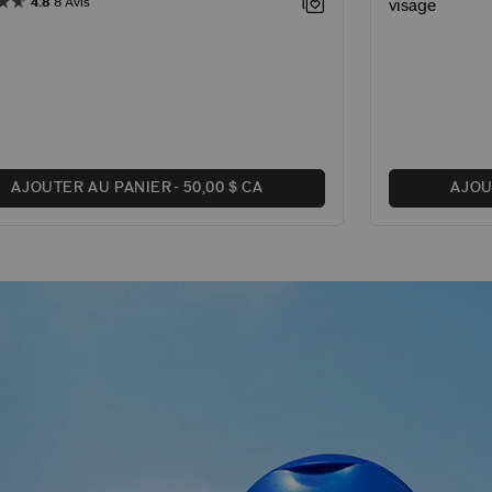
4.8
8 Avis
visage
AJOUTER AU PANIER
50,00 $ CA
AJOU