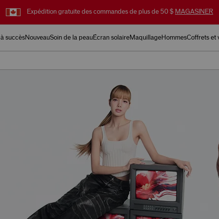
Cadeau surprise gratuit avec toute commande de 95 $
MAGASINER
 à succès
Nouveau
Soin de la peau
Écran solaire
Maquillage
Hommes
Coffrets et