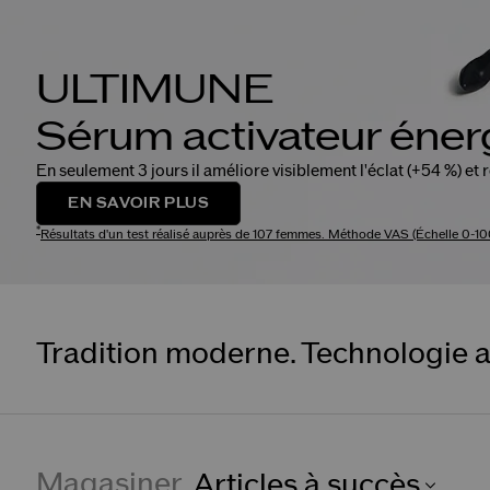
Soi
Ravivez v
MAG
*
Les conditio
Tradition moderne. Technologie a
Magasiner