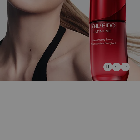
*
lus.