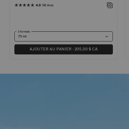
4.9
58 Avis
3 formats
AJOUTER AU PANIER
205,00 $ CA