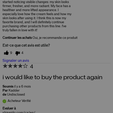
started noticing visible changes: my skin looks
firmer, fresher, and more radiant. My face has a
healthier and more lifted appearance. I
especially love how the cream feels and how my
skin looks after using it. I think this is now my
favorite brand, and I will definitely continue
purchasing other products from this line. I've
truly fallen in love with it!
Continuer les achats
Oui, je recommande ce produit
Est-ce que cet avis est utile?
9
4
Signaler un avis
4
i would like to buy the product again
Soumis
il y a 6 mois
Par
Kadder
de
Undisclosed
Acheteur Vérifié
Evaluer à
shiseido.com/ca/en/