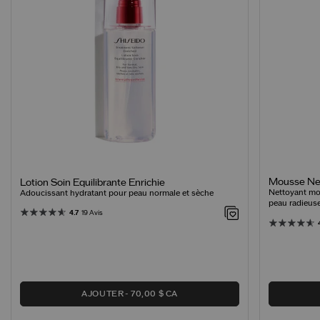
Mousse Net
Lotion Soin Equilibrante Enrichie
Nettoyant mo
Adoucissant hydratant pour peau normale et sèche
peau radieus
4.7
19 Avis
AJOUTER
70,00 $ CA