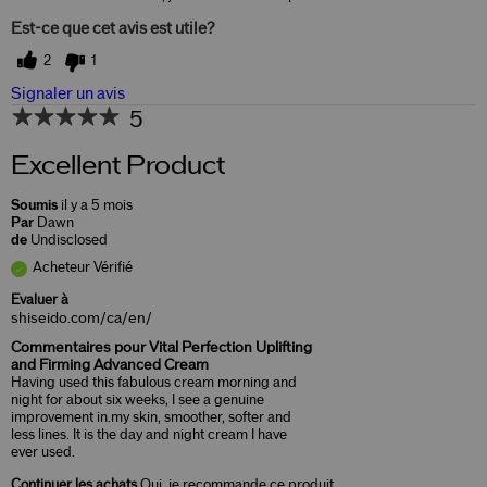
Est-ce que cet avis est utile?
2
1
Signaler un avis
5
Excellent Product
Soumis
il y a 5 mois
Par
Dawn
de
Undisclosed
Acheteur Vérifié
Evaluer à
shiseido.com/ca/en/
Commentaires pour Vital Perfection Uplifting
and Firming Advanced Cream
Having used this fabulous cream morning and
night for about six weeks, I see a genuine
improvement in.my skin, smoother, softer and
less lines. It is the day and night cream I have
ever used.
Continuer les achats
Oui, je recommande ce produit