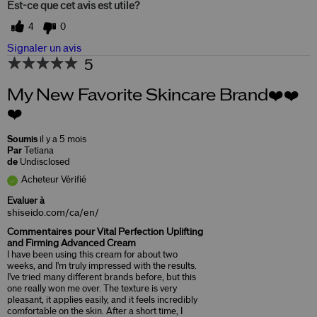
Est-ce que cet avis est utile?
4
0
Signaler un avis
5
My New Favorite Skincare Brand❤️❤️
❤️
Soumis
il y a 5 mois
Par
Tetiana
de
Undisclosed
Acheteur Vérifié
Evaluer à
shiseido.com/ca/en/
Commentaires pour Vital Perfection Uplifting
and Firming Advanced Cream
I have been using this cream for about two
weeks, and I'm truly impressed with the results.
I've tried many different brands before, but this
one really won me over. The texture is very
pleasant, it applies easily, and it feels incredibly
comfortable on the skin. After a short time, I