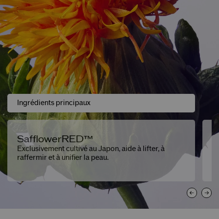
Ingrédients principaux
SafflowerRED™
E
Exclusivement cultivé au Japon, aide à lifter, à
Ré
raffermir et à unifier la peau.
na
pl
d'