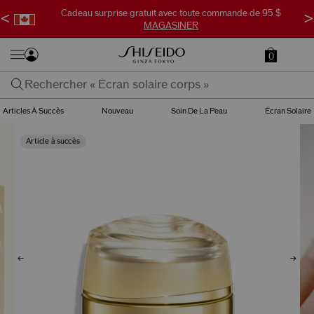
Cadeau surprise gratuit avec toute commande de 95 $
<
>
MAGASINER
0
Articles À Succès
Nouveau
Soin De La Peau
Écran Solaire
Article à succès