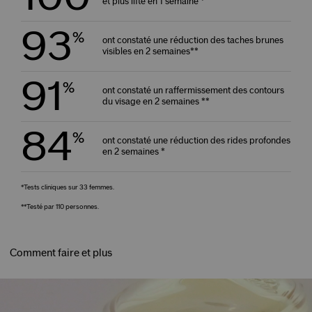
et plus lifté en 1 semaine *
93
%
ont constaté une réduction des taches brunes
visibles en 2 semaines**
91
%
ont constaté un raffermissement des contours
du visage en 2 semaines **
84
%
ont constaté une réduction des rides profondes
en 2 semaines *
*Tests cliniques sur 33 femmes.
**Testé par 110 personnes.
Comment faire et plus