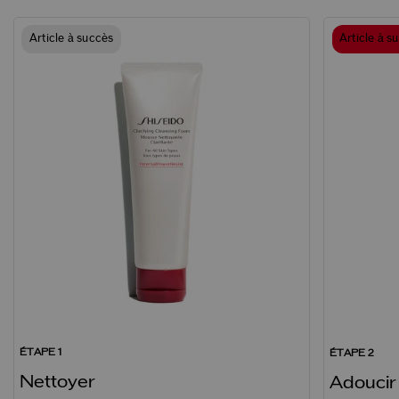
Article à succès
Article à s
ÉTAPE 1
ÉTAPE 2
Nettoyer
Adoucir