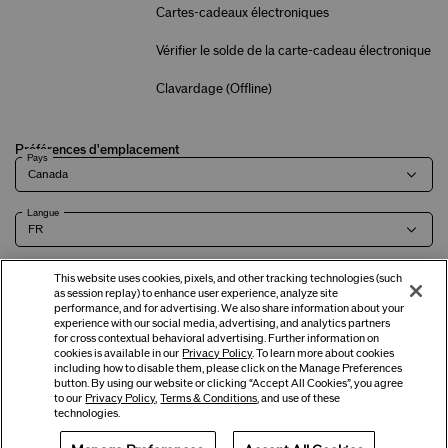
Cartes-cadeaux électroniques
Vérifier le solde de la carte-cadeau électronique
Clavardage (
Offline
)
Préférences d'emplacement
Pays
Langue
This website uses cookies, pixels, and other tracking technologies (such
as session replay) to enhance user experience, analyze site
Modalités
Politique de
Renseignements sur l'entreprise et
Carrières
performance, and for advertising. We also share information about your
experience with our social media, advertising, and analytics partners
confidentialité
coordonnées
for cross contextual behavioral advertising. Further information on
cookies is available in our
Privacy Policy
. To learn more about cookies
including how to disable them, please click on the Manage Preferences
button. By using our website or clicking “Accept All Cookies”, you agree
©
2026
Shiseido Co., Ltd. Tous droits réservés.
to our
Privacy Policy
,
Terms & Conditions
, and use of these
technologies.