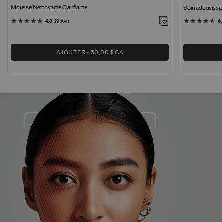
Mousse Nettoyante Clarifiante
Soin adoucissan
4.8
29 Avis
4.
AJOUTER
50,00 $ CA