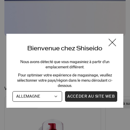
Découvrer les recharges
Bienvenue chez Shiseido
Avec jusqu'à 79 % de déchets plastiques en moins que l'emballage
classique pour la beauté future de notre planète.
Nous avons détecté que vous magasiniez à partir d'un
EXPLORER LES RECHARGES
emplacement différent.
Pour optimiser votre expérience de magasinage, veuillez
sélectionner votre pays/région dans le menu déroulant ci-
dessous.
Vous Pourriez Également Aimer
ACCÉDER AU SITE WEB
Article à succès
Article à s