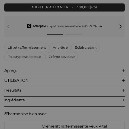
AJOUTER AU PANIER
-
188,00 $ CA
Ou quatre versements de 47,00 $ CA par
Lift et raffermissement
Anti-âge
Éclaircissant
Tous types de peaux
Crème soyeuse
Aperçu
UTILISATION
Résultats
Ingrédients
S'harmonise bien avec
Crème lift raffermissante yeux Vital