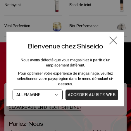
Nettoyant
Fond de teint
Vital Perfection
Bio-Performance
Bienvenue chez Shiseido
Nous avons détecté que vous magasiniez à partir d'un
emplacement différent.
Pour optimiser votre expérience de magasinage, veuillez
sélectionner votre pays/région dans le menu déroulant ci-
dessous.
Besoin D'aide?
ACCÉDER AU SITE WEB
Clavardez avec l'un de nos spécialistes beauté.
CLAVARDAGE EN DIRECT (
OFFLINE
)
Parlez-Nous