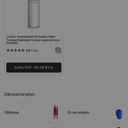
Lotion hydratante Shiseido Men
Tonique hydratant à base aqueuse pour
hommes
5.0
1 Avis
AJOUTER
49,00 $ CA
Découvrez plus :
Ultimune
Écran solaire