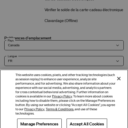
Vérifier le solde de la carte-cadeau électronique
Clavardage (
Offline
)
Préférences d'emplacement
Pays
Langue
This website uses cookies, pixels, and other tracking technologies (such
as session replay) to enhance user experience, analyze site
Modalités
Politique de
Renseignements sur l'entreprise et
Carrières
performance, and for advertising. We also share information about your
experience with our social media, advertising, and analytics partners
confidentialité
coordonnées
for cross contextual behavioral advertising. Further information on
cookies is available in our
Privacy Policy
. To learn more about cookies
including how to disable them, please click on the Manage Preferences
button. By using our website or clicking “Accept All Cookies”, you agree
©
2026
Shiseido Co., Ltd. Tous droits réservés.
to our
Privacy Policy
,
Terms & Conditions
, and use of these
technologies.
Manage Preferences
Accept All Cookies
Offres
Obtenir de l'aide
Services