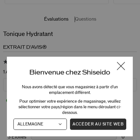
Évaluations
Questions
Tonique Hydratant
EXTRAIT D'AVIS®
5.0
Bienvenue chez Shiseido
1 Avis
ÉCRIRE UN AVIS
Nous avons détecté que vous magasiniez à partir d'un
emplacement différent.
100%
Pour optimiser votre expérience de magasinage, veuillez
des répondants recommanderaient à un ami
sélectionner votre pays/région dans le menu déroulant ci-
dessous.
5 Étoiles
1
ACCÉDER AU SITE WEB
4 Étoiles
0
3 Étoiles
0