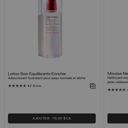
Mousse Net
Lotion Soin Equilibrante Enrichie
Nettoyant mo
Adoucissant hydratant pour peau normale et sèche
peau radieus
4.7
19 Avis
AJOUTER
70,00 $ CA