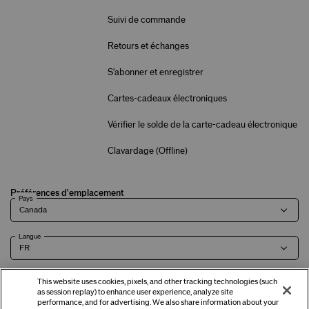
Suivi de commande
Retours et échanges
S'abonner et enregistrer
Cartes-cadeaux électroniques
Vérifier le solde de la carte-cadeau électronique
Clavardage (
Offline
)
Préférences d'emplacement
Pays
Langue
This website uses cookies, pixels, and other tracking technologies (such
as session replay) to enhance user experience, analyze site
Modalités
Politique de
Renseignements sur l'entreprise et
Carrières
performance, and for advertising. We also share information about your