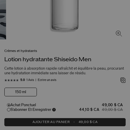
Crèmes et hydratants
Lotion hydratante Shiseido Men
Cette lotion à absorption rapide rafraîchit et équilibre la peau, procurant
une hydratation immédiate sans laisser de résidu.
1 Avis
Écrire un avis
5.0
150 ml
Achat Ponctuel
49,00 $ CA
S'abonner Et Enregistrer
44,10 $ CA
49,00 $ CA
AJOUTER AU PANIER
-
49,00 $ CA