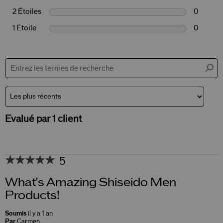
2 Étoiles
0
1 Étoile
0
Evalué par 1 client
5
What's Amazing Shiseido Men
Products!
Soumis
il y a 1 an
Par
Carmen