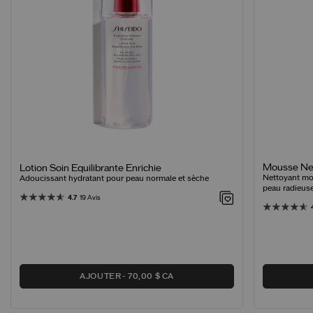
Mousse Net
Lotion Soin Equilibrante Enrichie
Nettoyant mo
Adoucissant hydratant pour peau normale et sèche
peau radieus
4.7
19 Avis
AJOUTER
70,00 $ CA