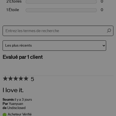
2 Étoiles
0
1 Étoile
0
Evalué par 1 client
5
I love it.
Soumis
il y a 3 jours
Par
Yuanyuan
de
Undisclosed
Acheteur Vérifié