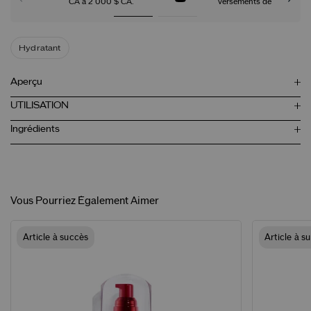
CA à 2 000 $ CA.
versements de
Hydratant
Aperçu
UTILISATION
Ingrédients
Vous Pourriez Également Aimer
Article à succès
Article à s