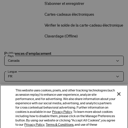
S'abonner et enregistrer
Cartes-cadeaux électroniques
Vérifier le solde de la carte-cadeau électronique
Clavardage (
Offline
)
Préférences d'emplacement
Pays
Langue
This website uses cookies, pixels, and other tracking technologies (such
as session replay) to enhance user experience, analyze site
Modalités
Politique de
Renseignements sur l'entreprise et
Carrières
performance, and for advertising. We also share information about your
experience with our social media, advertising, and analytics partners
confidentialité
coordonnées
for cross contextual behavioral advertising. Further information on
cookies is available in our
Privacy Policy
. To learn more about cookies
including how to disable them, please click on the Manage Preferences
button. By using our website or clicking “Accept All Cookies”, you agree
©
2026
Shiseido Co., Ltd. Tous droits réservés.
to our
Privacy Policy
,
Terms & Conditions
, and use of these