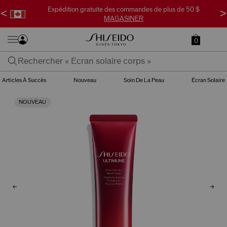
Expédition gratuite des commandes de plus de 50 $
<
>
MAGASINER
0
Articles À Succès
Nouveau
Soin De La Peau
Écran Solaire
NOUVEAU