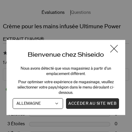
Évaluations
Questions
Crème pour les mains infusée Ultimune Power
EXTRAIT D'AVIS®
5.0
Bienvenue chez Shiseido
1 Avis
Nous avons détecté que vous magasiniez à partir d'un
emplacement différent.
ÉCRIRE UN AVIS
Pour optimiser votre expérience de magasinage, veuillez
sélectionner votre pays/région dans le menu déroulant ci-
100%
des répondants recommanderaient à un ami
dessous.
ACCÉDER AU SITE WEB
5 Étoiles
1
4 Étoiles
0
3 Étoiles
0