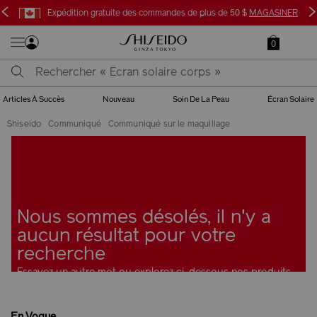
<
>
Expédition gratuite des commandes de plus de 50 $
MAGASINER
0
Articles À Succès
Nouveau
Soin De La Peau
Écran Solaire
Shiseido
Communiqué
Communiqué sur le maquillage
Nous sommes désolés, il n'y a
aucun résultat pour votre
recherche
Essayez un autre mot ou explorez ci-dessous nos produits
les plus populaires
En Vogue