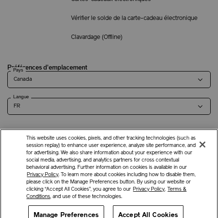
Vérifier le solde de la carte-cadeau électronique
Clavardage (
Offline
)
Préférences d'emplacement
Pays
Langue
This website uses cookies, pixels, and other tracking technologies (such as
Modalités
Politique de
Renseignements sur l'entreprise et
Carrières
session replay) to enhance user experience, analyze site performance, and
for advertising. We also share information about your experience with our
confidentialité
coordonnées
social media, advertising, and analytics partners for cross contextual
behavioral advertising. Further information on cookies is available in our
Privacy Policy
. To learn more about cookies including how to disable them,
please click on the Manage Preferences button. By using our website or
©
2026
Shiseido Co., Ltd. Tous droits réservés.
clicking “Accept All Cookies”, you agree to our
Privacy Policy
,
Terms &
Conditions
, and use of these technologies.
Manage Preferences
Offres
Obtenir de l'aide
Accept All Cookies
Services