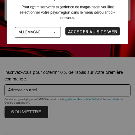
nous vous aider.
Pour optimiser votre expérience de magasinage, veuillez
1-866-877-6088
sélectionner votre pays/région dans le menu déroulant ci-
dessous.
ACCÉDER AU SITE WEB
Inscrivez-vous pour obtenir 10 % de rabais sur votre première
commande.
Adresse courriel
Ce site est protégé par reCAPTCHA, ainsi que la
politique de confidentialité
et les
modalités
de
Google s'appliquent.
SOUMETTRE