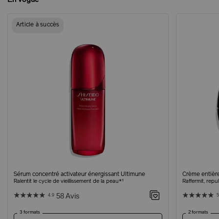
Article à succès
Sérum concentré activateur énergissant Ultimune
Crème entière
Ralentit le cycle de vieillissement de la peau*¹
Raffermit, repul
58 Avis
4.9
5
3 formats
2 formats