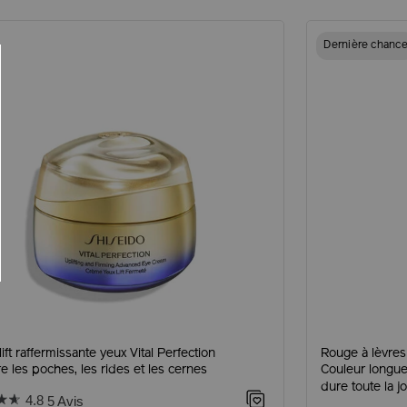
Dernière chanc
ift raffermissante yeux Vital Perfection
Rouge à lèvres
e les poches, les rides et les cernes
Couleur longue
dure toute la j
4.8
5 Avis