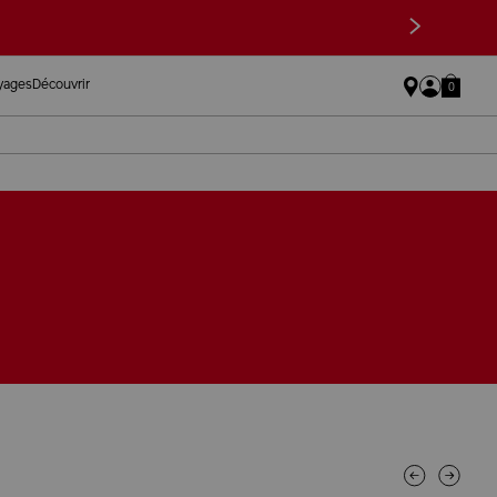
>
oyages
Découvrir
0