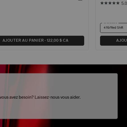
5.0
19 couleurs
416/Red Shift
AJOUTER AU PANIER
122,00 $ CA
AJOU
 vous avez besoin? Laissez-nous vous aider.