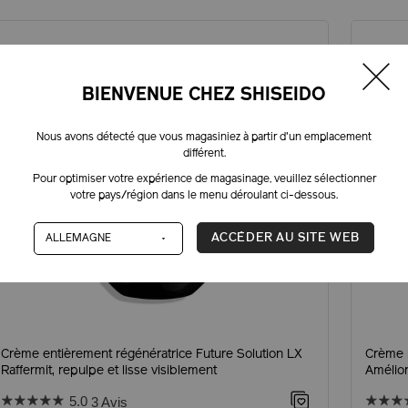
BIENVENUE CHEZ SHISEIDO
Nous avons détecté que vous magasiniez à partir d'un emplacement
différent.
Pour optimiser votre expérience de magasinage, veuillez sélectionner
votre pays/région dans le menu déroulant ci-dessous.
ACCÉDER AU SITE WEB
Crème entièrement régénératrice Future Solution LX
Crème l
Raffermit, repulpe et lisse visiblement
Amélior
5.0
3 Avis