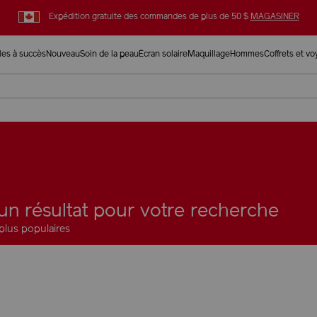
Expédition gratuite des commandes de plus de 50 $
MAGASINER
cles à succès
Nouveau
Soin de la peau
Écran solaire
Maquillage
Hommes
Coffrets et v
un résultat pour votre recherche
plus populaires