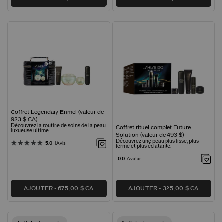
Coffret Legendary Enmei (valeur de
923 $ CA)
Découvrez la routine de soins de la peau
Coffret rituel complet Future
luxueuse ultime
Solution (valeur de 493 $)
Découvrez une peau plus lisse, plus
5.0
1 Avis
ferme et plus éclatante.
0.0
Avatar
AJOUTER
675,00 $ CA
AJOUTER
325,00 $ CA