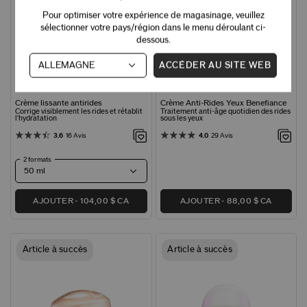
Pour optimiser votre expérience de magasinage, veuillez
sélectionner votre pays/région dans le menu déroulant ci-
dessous.
ACCÉDER AU SITE WEB
Crème lissante antirides
Crème Anti-Rides Yeux Benefiance
Corrige visiblement les rides et rétablit
Traitement anti-âge quotidien des rides
l'hydratation
sous les yeux
3.6
16 Avis
4.0
29 Avis
2 formats
AJOUTER
104,00 $ CA
AJOUTER
88,00 $ CA
Article à succès
Article à succès