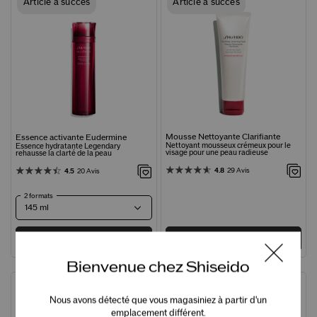
Article à succès
Article à succès
Mousse Nettoyante Clarifiante
Essence activante Eudermine
Nettoyant mousseux crémeux pour le
Essence hydratante Legendary
visage pour une peau radieuse
rehausse la clarté de la peau
4.8
29 Avis
4.5
20 Avis
2 formats
AJOUTER
125,00 $ CA
AJOUTER
50,00 $ CA
Bienvenue chez Shiseido
Article à succès
Article à succès
Nous avons détecté que vous magasiniez à partir d'un
emplacement différent.