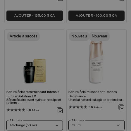
AJOUTER
135,00 $ CA
AJOUTER
100,00 $ CA
Article à succès
Nouveau
Nouveau
Sérum éclat raffermissant intensif
Sérum éclaircissant anti-taches
Future Solution LX
Benefiance
Sérum éclaircissant hydrate, repulpe et
Un éclat naturel qui agit en profondeur...
raffermit
5.0
4 Avis
5.0
1 Avis
2 formats
2 formats