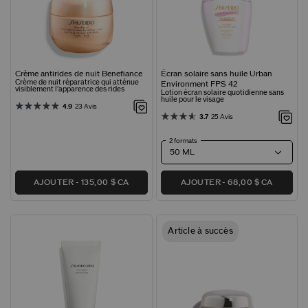
Crème antirides de nuit Benefiance
Écran solaire sans huile Urban
Crème de nuit réparatrice qui atténue
Environment FPS 42
visiblement l’apparence des rides
Lotion écran solaire quotidienne sans
huile pour le visage
4.9
23 Avis
3.7
25 Avis
2 formats
AJOUTER
135,00 $ CA
AJOUTER
68,00 $ CA
Article à succès