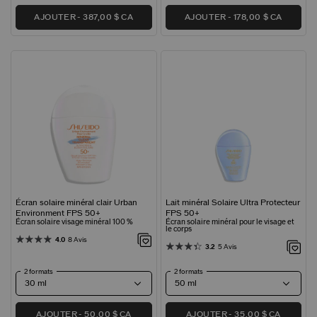
AJOUTER
387,00 $ CA
AJOUTER
178,00 $ CA
Écran solaire minéral clair Urban
Lait minéral Solaire Ultra Protecteur
Environment FPS 50+
FPS 50+
Écran solaire visage minéral 100 %
Écran solaire minéral pour le visage et
le corps
4.0
8 Avis
3.2
5 Avis
2 formats
2 formats
AJOUTER
50,00 $ CA
AJOUTER
35,00 $ CA