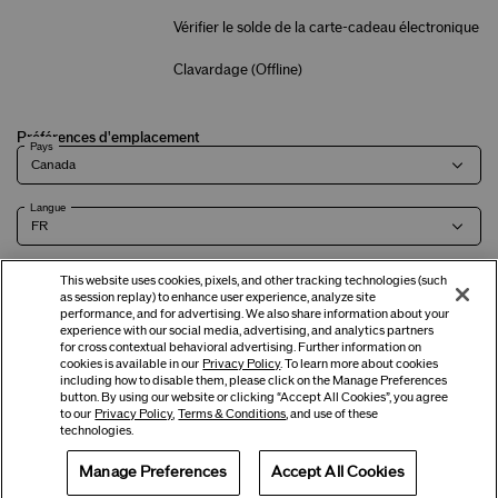
Vérifier le solde de la carte-cadeau électronique
Clavardage (
Offline
)
Préférences d'emplacement
Pays
Langue
This website uses cookies, pixels, and other tracking technologies (such
as session replay) to enhance user experience, analyze site
Modalités
Politique de
Renseignements sur l'entreprise et
Carrières
performance, and for advertising. We also share information about your
experience with our social media, advertising, and analytics partners
confidentialité
coordonnées
for cross contextual behavioral advertising. Further information on
cookies is available in our
Privacy Policy
. To learn more about cookies
including how to disable them, please click on the Manage Preferences
button. By using our website or clicking “Accept All Cookies”, you agree
©
2026
Shiseido Co., Ltd. Tous droits réservés.
to our
Privacy Policy
,
Terms & Conditions
, and use of these
technologies.
Manage Preferences
Accept All Cookies
Offres
Obtenir de l'aide
Services