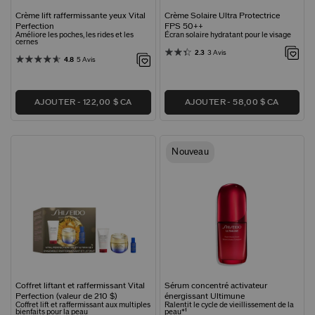
Crème lift raffermissante yeux Vital
Crème Solaire Ultra Protectrice
Perfection
FPS 50​​​​​​​++
Améliore les poches, les rides et les
Écran solaire hydratant pour le visage
cernes
2.3
3 Avis
4.8
5 Avis
AJOUTER
122,00 $ CA
AJOUTER
58,00 $ CA
Nouveau
Coffret liftant et raffermissant Vital
Sérum concentré activateur
Perfection (valeur de 210 $)
énergissant Ultimune
Coffret lift et raffermissant aux multiples
Ralentit le cycle de vieillissement de la
bienfaits pour la peau
peau*¹