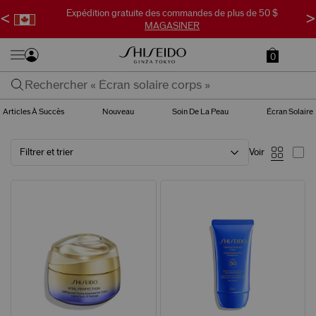
Expédition gratuite des commandes de plus de 50 $
<
>
MAGASINER
0
Articles À Succès
Nouveau
Soin De La Peau
Écran Solaire
Filtrer et trier
Voir