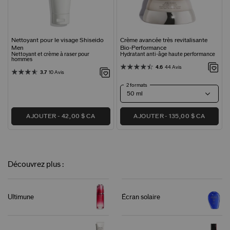
Nettoyant pour le visage Shiseido
Crème avancée très revitalisante
Men
Bio-Performance
Nettoyant et crème à raser pour
Hydratant anti-âge haute performance
hommes
4.6
44 Avis
3.7
10 Avis
2 formats
AJOUTER
42,00 $ CA
AJOUTER
135,00 $ CA
Découvrez plus :
Ultimune
Écran solaire