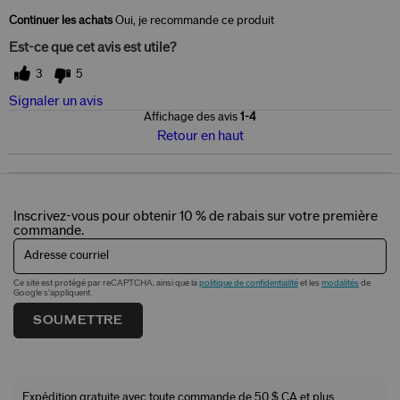
Continuer les achats
Oui, je recommande ce produit
Est-ce que cet avis est utile?
3
5
Signaler un avis
Affichage des avis
1-4
Retour en haut
Inscrivez-vous pour obtenir 10 % de rabais sur votre première
commande.
Adresse courriel
Ce site est protégé par reCAPTCHA, ainsi que la
politique de confidentialité
et les
modalités
de
Google s'appliquent.
SOUMETTRE
Expédition gratuite avec toute commande de 50 $ CA et plus.