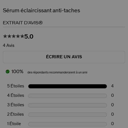
Sérum éclaircissant anti-taches
EXTRAIT D'AVIS®
5.0
4 Avis
ÉCRIRE UN AVIS
100%
des répondants recommanderaient à un ami
5 Étoiles
4
4 Étoiles
0
3 Étoiles
0
2 Étoiles
0
1 Étoile
0