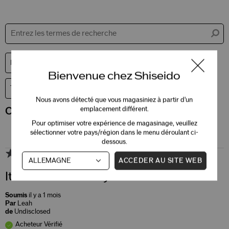
Bienvenue chez Shiseido
Nous avons détecté que vous magasiniez à partir d'un
emplacement différent.
Commenté par 4 clients
Pour optimiser votre expérience de magasinage, veuillez
sélectionner votre pays/région dans le menu déroulant ci-
dessous.
5
ACCÉDER AU SITE WEB
It smoothened my skin colour
Soumis
il y a 1 mois
Par
Leah
de
Undisclosed
Acheteur Vérifié