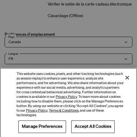
Vérifier le solde de la carte-cadeau électronique
Clavardage (
Offline
)
Préférences d'emplacement
Pays
Langue
This website uses cookies, pixels, and other tracking technologies (such
as session replay) to enhance user experience, analyze site
Modalités
Politique de
Renseignements sur l'entreprise et
Carrières
performance, and for advertising. We also share information about your
experience with our social media, advertising, and analytics partners
confidentialité
coordonnées
for cross contextual behavioral advertising. Further information on
cookies is available in our
Privacy Policy
. To learn more about cookies
including how to disable them, please click on the Manage Preferences
button. By using our website or clicking “Accept All Cookies”, you agree
©
2026
Shiseido Co., Ltd. Tous droits réservés.
to our
Privacy Policy
,
Terms & Conditions
, and use of these
technologies.
Manage Preferences
Accept All Cookies
Offres
Obtenir de l'aide
Services