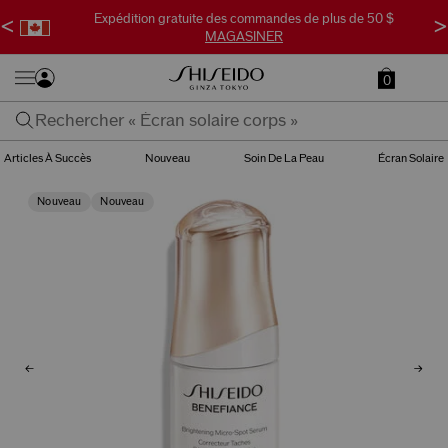
Expédition gratuite des commandes de plus de 50 $
<
>
MAGASINER
0
Articles À Succès
Nouveau
Soin De La Peau
Écran Solaire
Nouveau
Nouveau