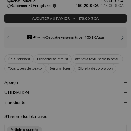
Achat Ponctuel
178,00 $ CA
S'abonner Et Enregistrer
160,20 $ CA
178,00 $ CA
AJOUTER AU PANIER
-
178,00 $ CA
Ou quatre versements de 44,50 $ CA par
Éclaircissant
Uniformise le teint
affine la texture de la peau
Tous types de peaux
Sérum léger
Cible la décoloration
Aperçu
UTILISATION
Ingrédients
S'harmonise bien avec
Article à succès