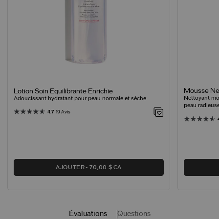
Mousse Net
Lotion Soin Equilibrante Enrichie
Nettoyant mo
Adoucissant hydratant pour peau normale et sèche
peau radieus
4.7
19 Avis
AJOUTER
70,00 $ CA
Évaluations
Questions