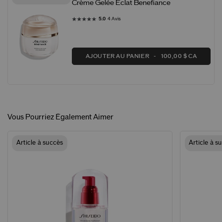
Crème Gelée Éclat Benefiance
5.0
4 Avis
AJOUTER AU PANIER
100,00 $ CA
Vous Pourriez Également Aimer
Article à succès
Article à s