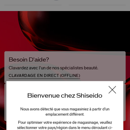
Besoin D'aide?
Clavardez avec l'un de nos spécialistes beauté.
CLAVARDAGE EN DIRECT (
OFFLINE
)
Parlez-Nous
Bienvenue chez Shiseido
Vous ne trouvez pas ce dont vous avez besoin? Laissez-
nous vous aider.
Nous avons détecté que vous magasiniez à partir d'un
1-866-877-6088
emplacement différent.
Pour optimiser votre expérience de magasinage, veuillez
sélectionner votre pays/région dans le menu déroulant ci-