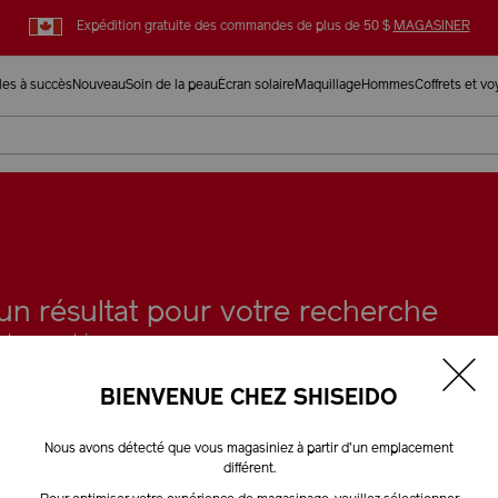
Expédition gratuite des commandes de plus de 50 $
MAGASINER
cles à succès
Nouveau
Soin de la peau
Écran solaire
Maquillage
Hommes
Coffrets et v
un résultat pour votre recherche
plus populaires
BIENVENUE CHEZ SHISEIDO
Nous avons détecté que vous magasiniez à partir d'un emplacement
Parlez-Nous
différent.