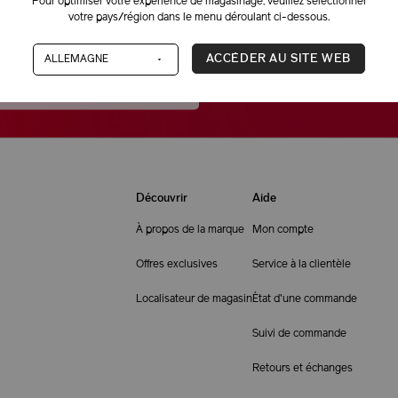
Pour optimiser votre expérience de magasinage, veuillez sélectionner
Vous ne trouvez pas ce dont
votre pays/région dans le menu déroulant ci-dessous.
1-866-877-6088
ACCÉDER AU SITE WEB
Découvrir
Aide
À propos de la marque
Mon compte
Offres exclusives
Service à la clientèle
Localisateur de magasin
État d'une commande
Suivi de commande
Retours et échanges