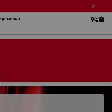
>
oyages
Découvrir
0