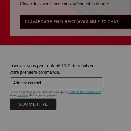
Clavardez avec l'un de nos spécialistes beauté.
CLAVARDAGE EN DIRECT (
AVAILABLE TO CHAT
)
Inscrivez-vous pour obtenir 10 % de rabais sur
votre première commande.
Adresse courriel
Ce site est protégé par reCAPTCHA, ainsi que la
politique de confidentialité
et les
modalités
de Google s'appliquent.
SOUMETTRE