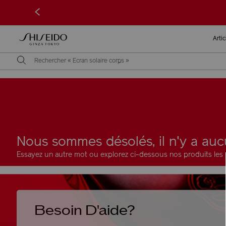
<
Arti
Nous sommes désolés, il n'y a auc
Essayez un autre mot ou explorez ci-dessous nos produits les 
Besoin D'aide?