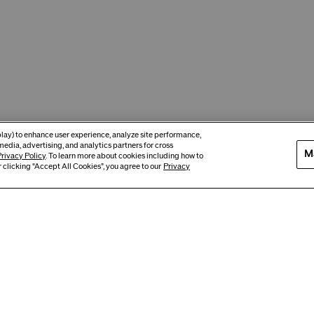
eplay) to enhance user experience, analyze site performance,
media, advertising, and analytics partners for cross
M
rivacy Policy
. To learn more about cookies including how to
 clicking “Accept All Cookies”, you agree to our
Privacy
Article à succès
Article