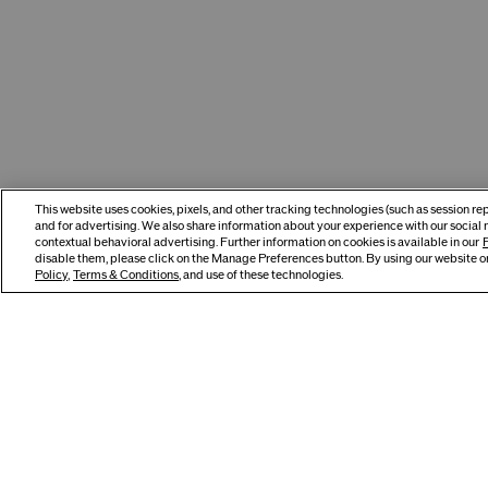
This website uses cookies, pixels, and other tracking technologies (such as session r
and for advertising. We also share information about your experience with our social 
contextual behavioral advertising. Further information on cookies is available in our
P
disable them, please click on the Manage Preferences button. By using our website or
Policy
,
Terms & Conditions
, and use of these technologies.
CLAVARDAGE
Vous Pourriez Également Aimer
Article à succès