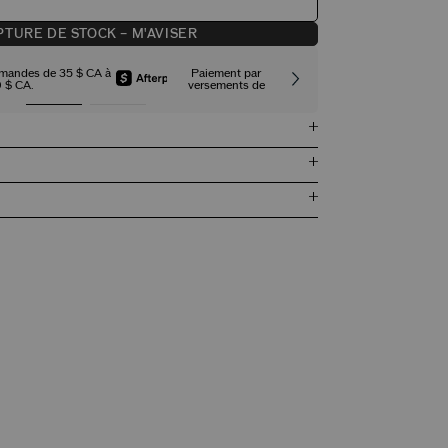
TURE DE STOCK – M'AVISER
mmandes de 35 $ CA à
Paiement par
Expédition st
 $ CA.
versements de