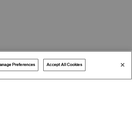
anage Preferences
Accept All Cookies
Offres
Obtenir de l'aide
Services
 à succès