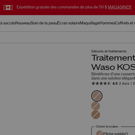
Expédition gratuite des commandes de plus de 50 $
MAGASINER
 à succès
Nouveau
Soin de la peau
Écran solaire
Maquillage
Hommes
Coffrets et
Sérums et traitements
Traitement 
Waso KOS
Bénéficiez d’une couvertu
dans une solution élégante
4.5
2 Avis
É
Choisir la couleur :
Pêche subtile/1