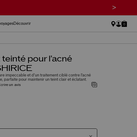
>
 voyages
Découvrir
0
teinté pour l’acné
HIRICE
re impeccable et d’un traitement ciblé contre l’acné
, parfaite pour maintenir un teint clair et éclatant.
crire un avis