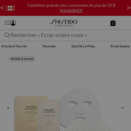
Cadeau surprise gratuit avec toute commande de 95 $
<
>
MAGASINER
0
Articles À Succès
Nouveau
Soin De La Peau
Écran Solaire
Article à succès