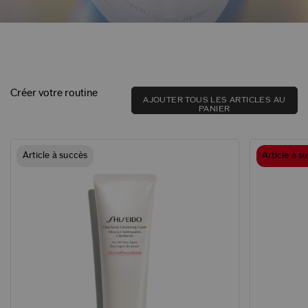
Créer votre routine
AJOUTER TOUS LES ARTICLES AU
PANIER
Article à succès
Article à s