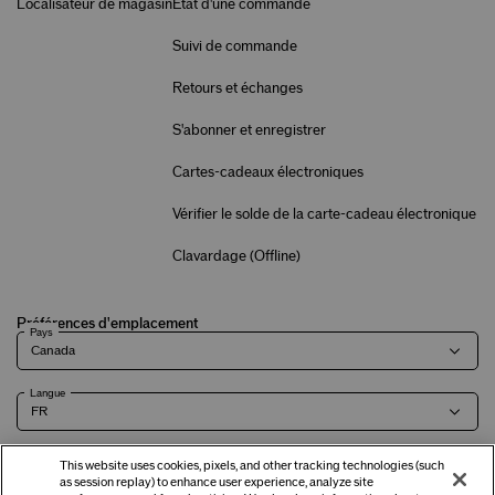
Localisateur de magasin
État d'une commande
Suivi de commande
Retours et échanges
S'abonner et enregistrer
Cartes-cadeaux électroniques
Vérifier le solde de la carte-cadeau électronique
Clavardage (
Offline
)
Préférences d'emplacement
Pays
Langue
This website uses cookies, pixels, and other tracking technologies (such
as session replay) to enhance user experience, analyze site
Modalités
Politique de
Renseignements sur l'entreprise et
Carrières