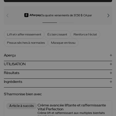
Ou quatre versements de 37,50 $ CA par
Lift et raffermissement
Éclaircissant
Renforce l'éclat
Peaux sèches à normales
Masque en tissu
Aperçu
UTILISATION
Résultats
Ingrédients
S'harmonise bien avec
Crème avancée liftante et raffermissante
Article à succès
Vital Perfection
Crème lift et raffermissant aux multiples bienfaits