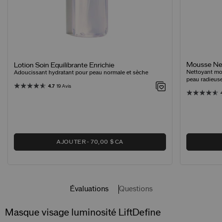
Mousse Net
Lotion Soin Equilibrante Enrichie
Nettoyant mo
Adoucissant hydratant pour peau normale et sèche
peau radieus
4.7
19 Avis
AJOUTER
70,00 $ CA
Évaluations
Questions
Masque visage luminosité LiftDefine