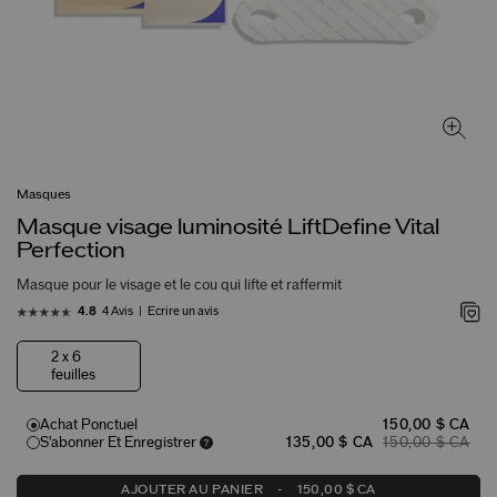
Masques
Masque visage luminosité LiftDefine Vital
Perfection
Masque pour le visage et le cou qui lifte et raffermit
4 Avis
Écrire un avis
4.8
2 x 6
feuilles
Achat Ponctuel
150,00 $ CA
S'abonner Et Enregistrer
135,00 $ CA
150,00 $ CA
AJOUTER AU PANIER
-
150,00 $ CA