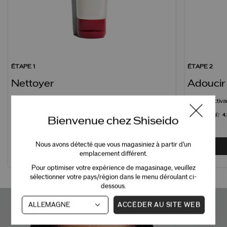
ÉTAPE 1
ÉTAPE 2
Nettoyer
Adoucir
Mousse Nettoyante Clarifiante
Essence activa
4.8
29 Avis
4
Bienvenue chez Shiseido
Nous avons détecté que vous magasiniez à partir d'un
AJOUTER
50,00 $ CA
emplacement différent.
Pour optimiser votre expérience de magasinage, veuillez
sélectionner votre pays/région dans le menu déroulant ci-
dessous.
ACCÉDER AU SITE WEB