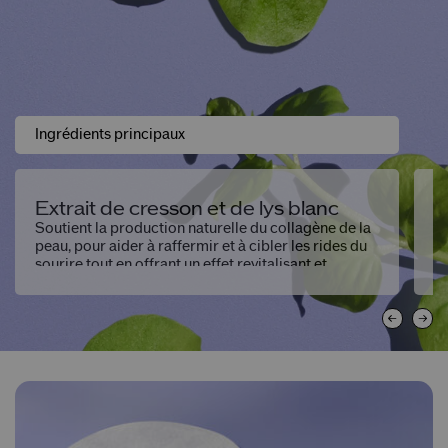
Ingrédients principaux
Extrait de cresson et de lys blanc
4
Soutient la production naturelle du collagène de la
In
peau, pour aider à raffermir et à cibler les rides du
ta
sourire tout en offrant un effet revitalisant et
p
hydratant.