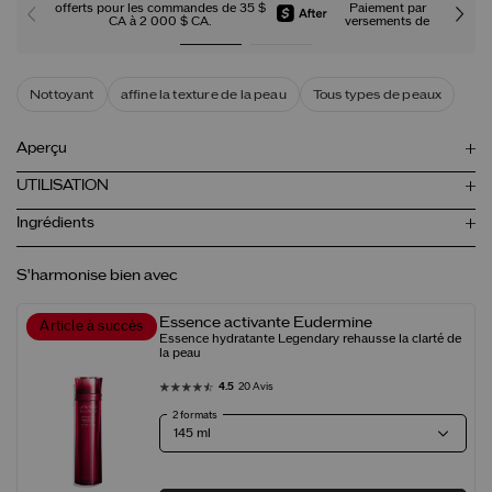
offerts pour les commandes de 35 $
Paiement par
CA à 2 000 $ CA.
versements de
Nottoyant
affine la texture de la peau
Tous types de peaux
Aperçu
UTILISATION
Ingrédients
S'harmonise bien avec
Essence activante Eudermine
Article à succès
Essence hydratante Legendary rehausse la clarté de
la peau
4.5
20 Avis
2 formats