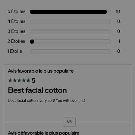
5 Étoiles
18
4 Étoiles
0
3 Étoiles
0
2 Étoiles
1
1 Étoile
0
Avis favorable le plus populaire
5
Best facial cotton
Best facial cotton, very soft! You will love it! :D
VS
Coup
de
projecteur
Avis défavorable le plus populaire