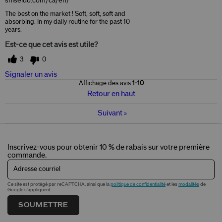
shiseido.com/ca/en/
The best on the market ! Soft, soft, soft and
absorbing. In my daily routine for the past 10
years.
Est-ce que cet avis est utile?
3
0
Signaler un avis
Affichage des avis
1-10
Retour en haut
Suivant
»
Inscrivez-vous pour obtenir 10 % de rabais sur votre première
commande.
Adresse courriel
Ce site est protégé par reCAPTCHA, ainsi que la
politique de confidentialité
et les
modalités
de
Google s'appliquent.
SOUMETTRE