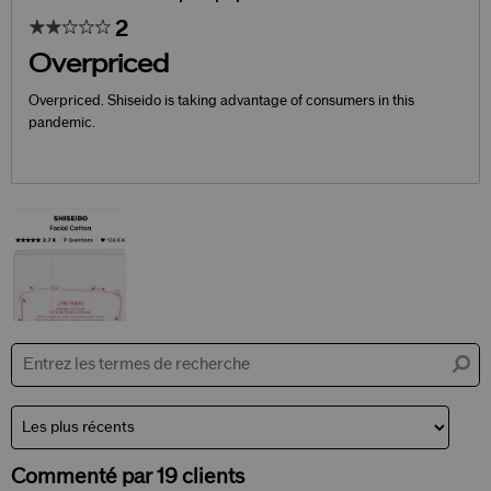
sur
les
2
critiques
Overpriced
Overpriced. Shiseido is taking advantage of consumers in this
pandemic.
Commenté par 19 clients