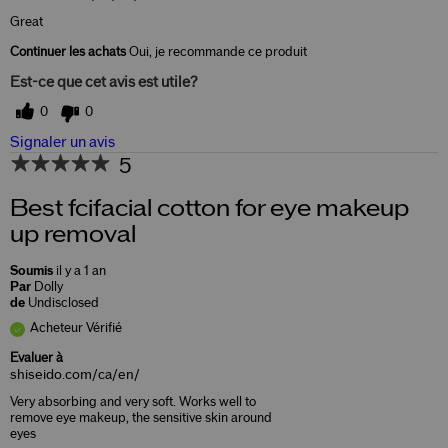
Great
Continuer les achats
Oui, je recommande ce produit
Est-ce que cet avis est utile?
0
0
Signaler un avis
5
Best fcifacial cotton for eye makeup
up removal
Soumis
il y a 1 an
Par
Dolly
de
Undisclosed
Acheteur Vérifié
Evaluer à
shiseido.com/ca/en/
Very absorbing and very soft. Works well to
remove eye makeup, the sensitive skin around
eyes