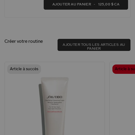
AJOUTER AU PANIER
125,00 $ CA
Créer votre routine
AJOUTER TOUS LES ARTICLES AU
PANIER
Article à succès
Article à s