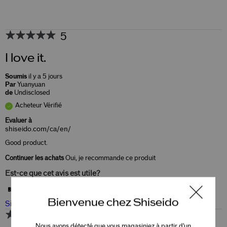
5
I love it.
Soumis
il y a 5 jours
Par
Yuanyuan
de
Undisclosed
Acheteur Vérifié
Evaluer à
shiseido.com/ca/en/
Good product.
Continuer les achats
Oui, je recommande ce produit
Est-ce que cet avis est utile?
0
0
Bienvenue chez Shiseido
Signaler un avis
5
Nous avons détecté que vous magasiniez à partir d'un