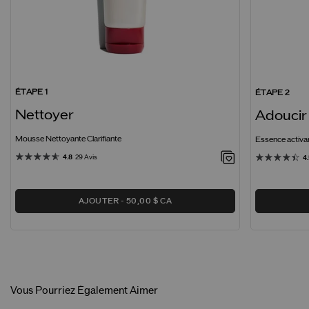
ÉTAPE 1
ÉTAPE 2
Nettoyer
Adoucir
Mousse Nettoyante Clarifiante
Essence activa
4.8
29 Avis
4
AJOUTER
50,00 $ CA
Vous Pourriez Également Aimer