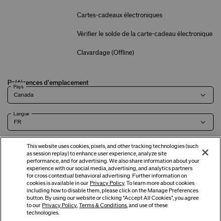
Cartes-cadeaux électroniques
Vérifier le solde de la carte-cadeau électronique
Clavardage (
Offline
)
Préférences d'emplacement
Pays
Langue
This website uses cookies, pixels, and other tracking technologies (such
as session replay) to enhance user experience, analyze site
Modalités
Politique de
Renseignements sur l'entreprise et
Carrières
performance, and for advertising. We also share information about your
experience with our social media, advertising, and analytics partners
confidentialité
coordonnées
for cross contextual behavioral advertising. Further information on
cookies is available in our
Privacy Policy
. To learn more about cookies
including how to disable them, please click on the Manage Preferences
button. By using our website or clicking “Accept All Cookies”, you agree
©
2026
Shiseido Co., Ltd. Tous droits réservés.
to our
Privacy Policy
,
Terms & Conditions
, and use of these
technologies.