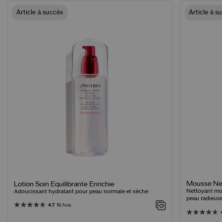
Article à succès
Article à s
Mousse Net
Lotion Soin Equilibrante Enrichie
Nettoyant mo
Adoucissant hydratant pour peau normale et sèche
peau radieus
4.7
19 Avis