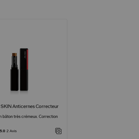
KIN Anticernes Correcteur
n bâton très crémeux. Correction
5.0
2 Avis