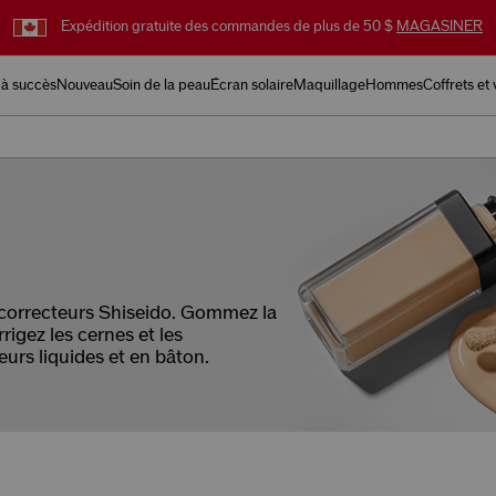
Expédition gratuite des commandes de plus de 50 $
MAGASINER
 à succès
Nouveau
Soin de la peau
Écran solaire
Maquillage
Hommes
Coffrets et
s correcteurs Shiseido. Gommez la
rigez les cernes et les
eurs liquides et en bâton.