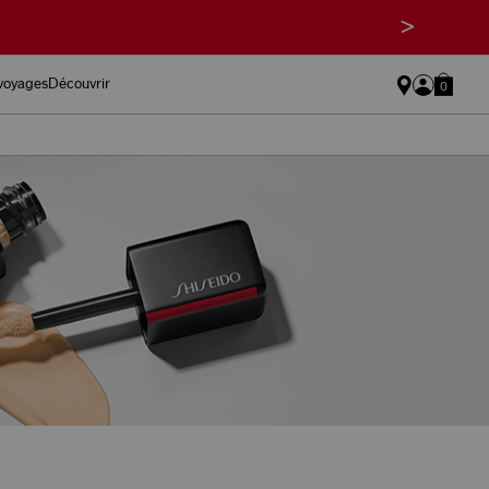
>
 voyages
Découvrir
0