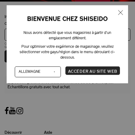
Inscrivez-vous pour obtenir 10 % de rabais sur votre première
BIENVENUE CHEZ SHISEIDO
commande.
Nous avons détecté que vous magasiniez à partir d'un
Adresse courriel
emplacement différent.
Ce site est protégé par reCAPTCHA, ainsi que la
politique de confidentialité
et les
modalités
de
Pour optimiser votre expérience de magasinage, veuillez
Google s'appliquent.
sélectionner votre pays/région dans le menu déroulant ci-
SOUMETTRE
dessous.
ACCÉDER AU SITE WEB
Expédition gratuite avec toute commande de 50 $ CA et plus.
Échantillons gratuits avec tout achat.
Découvrir
Aide