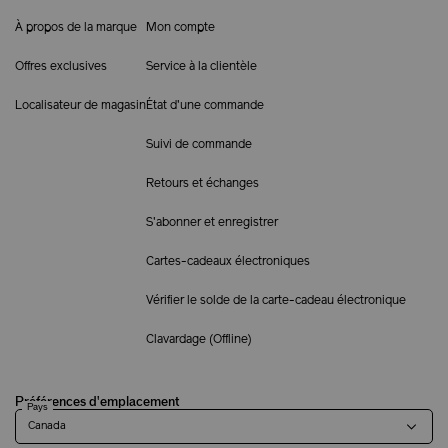
À propos de la marque
Mon compte
Offres exclusives
Service à la clientèle
Localisateur de magasin
État d'une commande
Suivi de commande
Retours et échanges
S'abonner et enregistrer
Cartes-cadeaux électroniques
Vérifier le solde de la carte-cadeau électronique
Clavardage (
Offline
)
Préférences d'emplacement
Pays