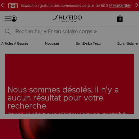
<
>
Expédition gratuite des commandes de plus de 50 $
MAGASINER
0
Articles À Succès
Nouveau
Soin De La Peau
Écran Solaire
Nous sommes désolés, il n'y a
aucun résultat pour votre
recherche
Essayez un autre mot ou explorez ci-dessous nos produits
les plus populaires