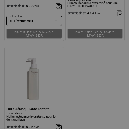
Pinceau à double extrémité pour une
couvrance polyvalente
5.0
2 Avis
4.3
4 Avis
24 couleurs
514/Hyper Red
RUPTURE DE STOCK –
RUPTURE DE STOCK –
M'AVISER
M'AVISER
Huile démaquillante parfaite
Essentials
Huile nettoyante hydratante pour le
démaquillage
5.0
5 Avis