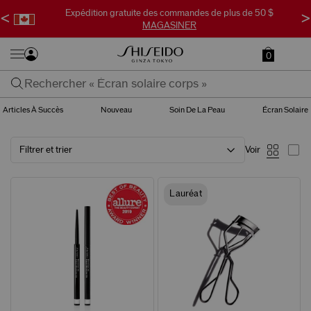
Expédition gratuite des commandes de plus de 50 $
<
>
MAGASINER
0
Articles À Succès
Nouveau
Soin De La Peau
Écran Solaire
Filtrer et trier
Voir
Lauréat