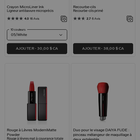
Crayon MicroLiner Ink
Recourbe-cils
Ligneur antibavure microprécis
Recourbe-cils primé
4.0
16 Avis
2.7
6 Avis
10 couleurs
05/White
AJOUTER
30,00 $ CA
AJOUTER
38,00 $ CA
Rouge à Lèvres ModernMatte
Duo pour le visage DAIYA FUDE :
Powder
pinceau mélangeur de maquillage à
Rouge à lèvres mat à couvrance totale
deux extrémités