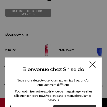
RUPTURE DE STOCK –
M'AVISER
Découvrez plus :
Ultimune
Écran solaire
Nettoyant
Fond de teint
Bienvenue chez Shiseido
Nous avons détecté que vous magasiniez à partir d'un
Vital Perfection
Bio-Performance
emplacement différent.
Pour optimiser votre expérience de magasinage, veuillez
sélectionner votre pays/région dans le menu déroulant ci-
dessous.