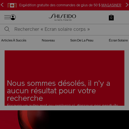
<
>
Expédition gratuite des commandes de plus de 50 $
MAGASINER
0
Articles À Succès
Nouveau
Soin De La Peau
Écran Solaire
Nous sommes désolés, il n'y a
aucun résultat pour votre
recherche
Essayez un autre mot ou explorez ci-dessous nos produits
les plus populaires