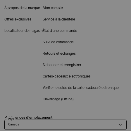
À propos de la marque
Mon compte
Offres exclusives
Service à la clientèle
Localisateur de magasin
État d'une commande
Suivi de commande
Retours et échanges
S'abonner et enregistrer
Cartes-cadeaux électroniques
Vérifier le solde de la carte-cadeau électronique
Clavardage (
Offline
)
Préférences d'emplacement
Pays