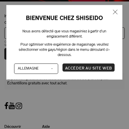
Inscrivez-vous pour obtenir 10 % de rabais sur votre première
BIENVENUE CHEZ SHISEIDO
commande.
Nous avons détecté que vous magasiniez à partir d'un
Adresse courriel
emplacement différent.
Ce site est protégé par reCAPTCHA, ainsi que la
politique de confidentialité
et les
modalités
de
Pour optimiser votre expérience de magasinage, veuillez
Google s'appliquent.
sélectionner votre pays/région dans le menu déroulant ci-
SOUMETTRE
dessous.
ACCÉDER AU SITE WEB
Expédition gratuite avec toute commande de 50 $ CA et plus.
Échantillons gratuits avec tout achat.
Découvrir
Aide