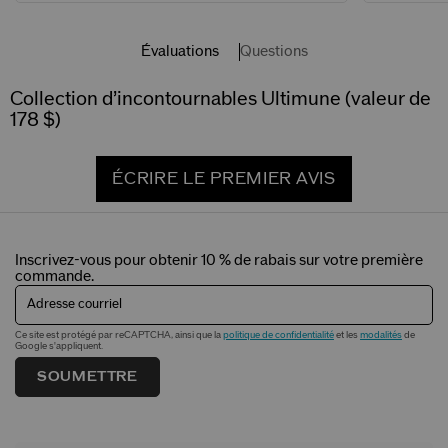
Évaluations
Questions
Collection d’incontournables Ultimune (valeur de
178 $)
ÉCRIRE LE PREMIER AVIS
Inscrivez-vous pour obtenir 10 % de rabais sur votre première
commande.
Adresse courriel
Ce site est protégé par reCAPTCHA, ainsi que la
politique de confidentialité
et les
modalités
de
Google s'appliquent.
SOUMETTRE