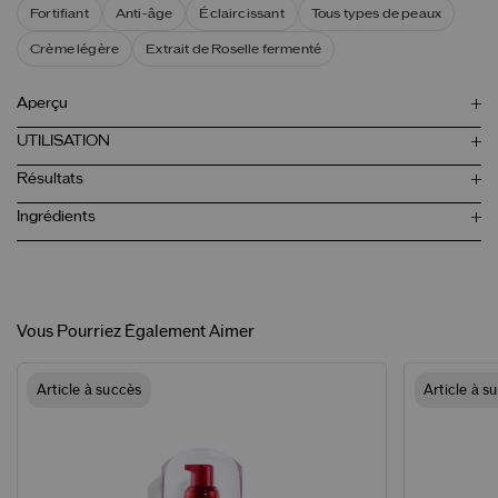
Fortifiant
Anti-âge
Éclaircissant
Tous types de peaux
Crème légère
Extrait de Roselle fermenté
Aperçu
UTILISATION
Résultats
Ingrédients
Vous Pourriez Également Aimer
Article à succès
Article à s