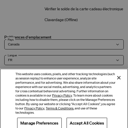
Vérifier le solde de la carte-cadeau électronique
Clavardage (
Offline
)
Préférences d'emplacement
Pays
Langue
This website uses cookies, pixels, and other tracking technologies (such
as session replay) to enhance user experience, analyze site
Modalités
Politique de
Renseignements sur l'entreprise et
Carrières
performance, and for advertising. We also share information about your
experience with our social media, advertising, and analytics partners
confidentialité
coordonnées
for cross contextual behavioral advertising. Further information on
cookies is available in our
Privacy Policy
. To learn more about cookies
including how to disable them, please click on the Manage Preferences
button. By using our website or clicking “Accept All Cookies”, you agree
©
2026
Shiseido Co., Ltd. Tous droits réservés.
to our
Privacy Policy
,
Terms & Conditions
, and use of these
technologies.
Manage Preferences
Accept All Cookies
Offres
Obtenir de l'aide
Services