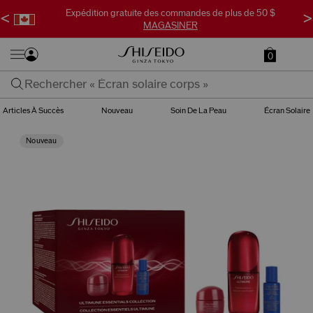
Expédition gratuite des commandes de plus de 50 $
<
>
MAGASINER
0
Articles À Succès
Nouveau
Soin De La Peau
Écran Solaire
Nouveau