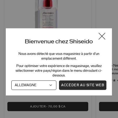
Bienvenue chez Shiseido
Nous avons détecté que vous magasiniez à partir d'un
emplacement différent.
Mousse Net
Lotion Soin Equilibrante Enrichie
Pour optimiser votre expérience de magasinage, veuillez
Nettoyant mo
Adoucissant hydratant pour peau normale et sèche
sélectionner votre pays/région dans le menu déroulant ci-
peau radieus
dessous.
4.7
19 Avis
ACCÉDER AU SITE WEB
AJOUTER
70,00 $ CA