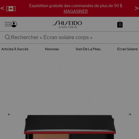
Expédition gratuite des commandes de plus de 50 $
<
>
MAGASINER
0
Articles À Succès
Nouveau
Soin De La Peau
Écran Solaire