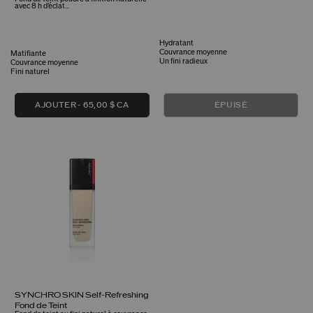
avec 8 h d’éclat...
Hydratant
Couvrance moyenne
Matifiante
Un fini radieux
Couvrance moyenne
Fini naturel
AJOUTER
65,00 $ CA
ÉPUISÉ
SYNCHRO SKIN Self-Refreshing
Fond de Teint