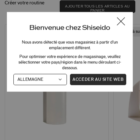
Créer votre routine
AJOUTER TOUS LES ARTICLES AU
PANIER
Bienvenue chez Shiseido
Article à s
Nous avons détecté que vous magasiniez à partir d'un
emplacement différent.
Pour optimiser votre expérience de magasinage, veuillez
sélectionner votre pays/région dans le menu déroulant ci-
dessous.
ACCÉDER AU SITE WEB