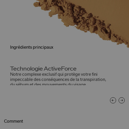
Ingrédients principaux
Technologie ActiveForce
E
Notre complexe exclusif qui protège votre fini
Of
impeccable des conséquences de la transpiration,
du sébum et des mouvements du visage.
Comment