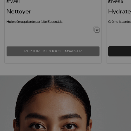
ÉTAPE 1
ÉTAPE 3
Nettoyer
Hydrate
Huile démaquillante parfaite Essentials
Crème lissante 
RUPTURE DE STOCK – M'AVISER