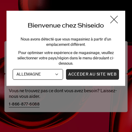
Bienvenue chez Shiseido
Nous avons détecté que vous magasiniez à partir d'un
emplacement différent.
Besoin D'aide?
Pour optimiser votre expérience de magasinage, veuillez
Clavardez avec l'un de nos spécialistes beauté.
sélectionner votre pays/région dans le menu déroulant ci-
dessous.
CLAVARDAGE EN DIRECT (
OFFLINE
)
ACCÉDER AU SITE WEB
Parlez-Nous
Vous ne trouvez pas ce dont vous avez besoin? Laissez-
nous vous aider.
1-866-877-6088