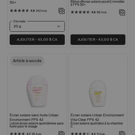
Bâton d’écran solaire poratif, invisible
50+
à FPS 50+
4.9
242 Avis
4.6
68 Avis
2 formats
AJOUTER
43,00 $ CA
AJOUTER
43,00 $ CA
Article à succès
Écran solaire sans huile Urban
Écran solaire Urban Environment
Environment FPS 42
Vita-Clear FPS 42
Lotion écran solaire quotidienne sans
Écran solaire quotidien à la vitamine
huile pour le visage
C
3.7
25 Avis
4.3
11 Avis