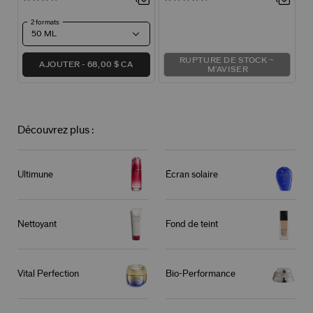
2 formats
RUPTURE DE STOCK –
AJOUTER
68,00 $ CA
M'AVISER
Découvrez plus :
Ultimune
Écran solaire
Nettoyant
Fond de teint
Vital Perfection
Bio-Performance