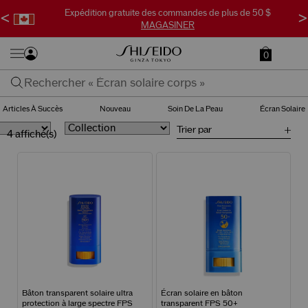
Expédition gratuite des commandes de plus de 50 $
<
>
MAGASINER
0
Articles À Succès
Nouveau
Soin De La Peau
Écran Solaire
Trier par
4 affiché(s)
Bâton transparent solaire ultra
Écran solaire en bâton
protection à large spectre FPS
transparent FPS 50+