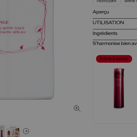
Nottoyant
affine
Aperçu
UTILISATION
Ingrédients
S'harmonise bien a
Article à succès