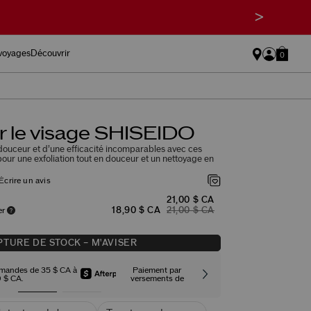
>
 voyages
Découvrir
0
r le visage SHISEIDO
 douceur et d’une efficacité incomparables avec ces
 pour une exfoliation tout en douceur et un nettoyage en
Écrire un avis
21,00 $ CA
18,90 $ CA
21,00 $ CA
er
TURE DE STOCK – M'AVISER
mmandes de 35 $ CA à
Paiement par
Expédition st
 $ CA.
versements de