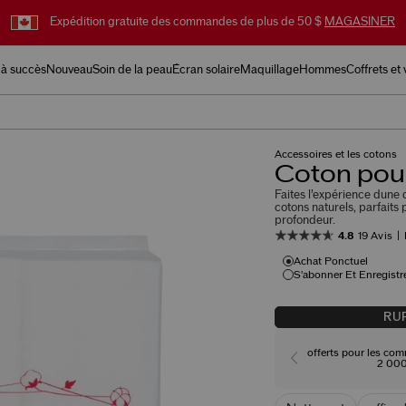
Expédition gratuite des commandes de plus de 50 $
MAGASINER
 à succès
Nouveau
Soin de la peau
Écran solaire
Maquillage
Hommes
Coffrets et
Accessoires et les cotons
Coton pou
Faites l’expérience dune
cotons naturels, parfaits
profondeur.
4.8
19 Avis
Achat Ponctuel
S'abonner Et Enregistr
RUP
offerts pour les co
2 000