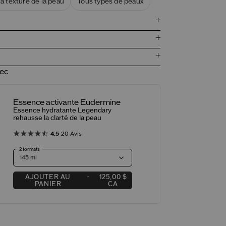
 la texture de la peau
Tous types de peaux
vec
Essence activante Eudermine
Essence hydratante Legendary
rehausse la clarté de la peau
4.5
20 Avis
2 formats
AJOUTER AU
125,00 $
PANIER
CA