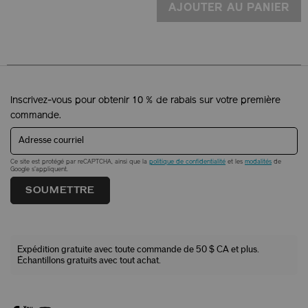
AJOUTER AU PANIER
Inscrivez-vous pour obtenir 10 % de rabais sur votre première
commande.
Adresse courriel
Ce site est protégé par reCAPTCHA, ainsi que la
politique de confidentialité
et les
modalités
de
Google s'appliquent.
SOUMETTRE
Expédition gratuite avec toute commande de 50 $ CA et plus.
Échantillons gratuits avec tout achat.