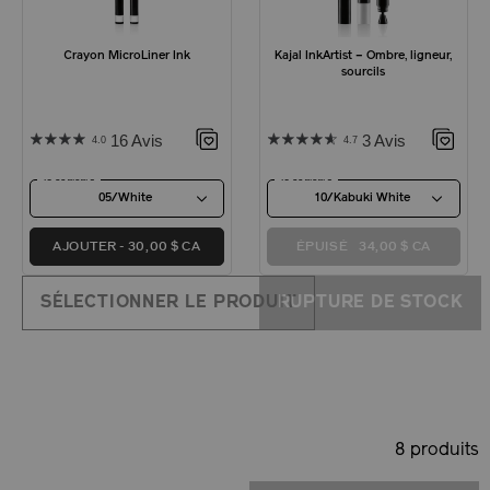
Crayon MicroLiner Ink
Kajal InkArtist – Ombre, ligneur,
sourcils
16 Avis
3 Avis
4.0
4.7
10 couleurs
10 couleurs
05/White
10/Kabuki White
AJOUTER
30,00 $ CA
ÉPUISÉ
34,00 $ CA
SÉLECTIONNER LE PRODUIT
RUPTURE DE STOCK
8 produits