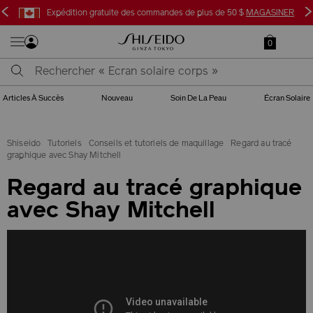
<
>
Expédition gratuite des commandes de plus de 50 $
MAGASINER
0
Articles À Succès
Nouveau
Soin De La Peau
Écran Solaire
Shiseido
Tutoriels
Conseils et tutoriels de maquillage
Regard au tracé
graphique avec Shay Mitchell
Regard au tracé graphique
avec Shay Mitchell