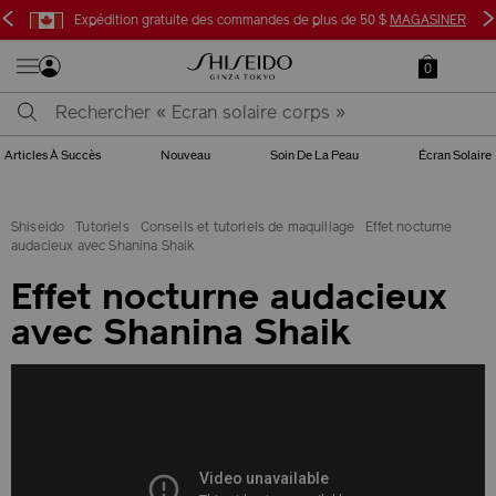
<
>
Expédition gratuite des commandes de plus de 50 $
MAGASINER
0
Articles À Succès
Nouveau
Soin De La Peau
Écran Solaire
Shiseido
Tutoriels
Conseils et tutoriels de maquillage
Effet nocturne
audacieux avec Shanina Shaik
Effet nocturne audacieux
avec Shanina Shaik