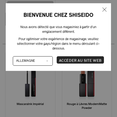
RUPTURE DE STOCK – M'AVISER
BIENVENUE CHEZ SHISEIDO
RUPTURE DE STOCK
Nous avons détecté que vous magasiniez à partir d'un
emplacement différent.
Pour optimiser votre expérience de magasinage, veuillez
sélectionner votre pays/région dans le menu déroulant ci-
dessous.
ESSAI VIRTUEL
ACCÉDER AU SITE WEB
MascaraInk Impérial
Rouge à Lèvres ModernMatte
Powder