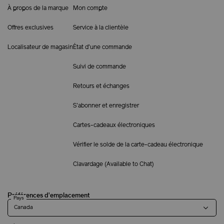
À propos de la marque
Mon compte
Offres exclusives
Service à la clientèle
Localisateur de magasin
État d'une commande
Suivi de commande
Retours et échanges
S'abonner et enregistrer
Cartes-cadeaux électroniques
Vérifier le solde de la carte-cadeau électronique
Clavardage (
Available to Chat
)
Préférences d'emplacement
Pays