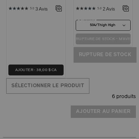
3 Avis
2 Avis
5.0
5.0
24 couleurs
504/Thigh High
RUPTURE DE STOCK – M'AVISER
RUPTURE DE STOCK
AJOUTER
38,00 $ CA
SÉLECTIONNER LE PRODUIT
6 produits
AJOUTER AU PANIER