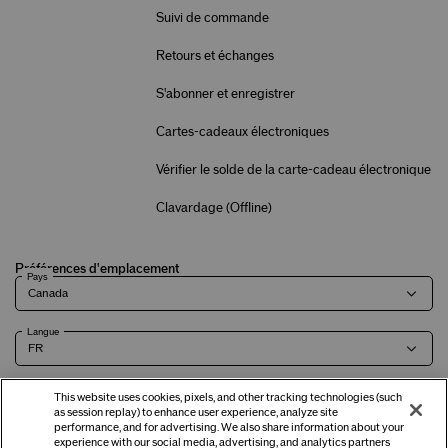
Suivi de commande
Retours et échanges
S'abonner et enregistrer
Cartes-cadeaux électroniques
Vérifier le solde de la carte-cadeau électronique
Clavardage (
Offline
)
Préférences d'emplacement
Pays
Langue
This website uses cookies, pixels, and other tracking technologies (such
as session replay) to enhance user experience, analyze site
Modalités
Politique de
Renseignements sur l'entreprise et
Carrières
performance, and for advertising. We also share information about your
experience with our social media, advertising, and analytics partners
confidentialité
coordonnées