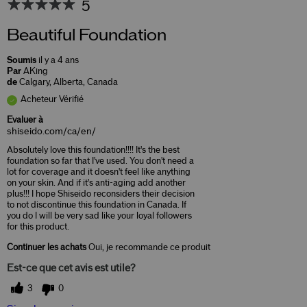
5
Beautiful Foundation
Soumis
il y a 4 ans
Par
AKing
de
Calgary, Alberta, Canada
Acheteur Vérifié
Evaluer à
shiseido.com/ca/en/
Absolutely love this foundation!!!! It's the best
foundation so far that I've used. You don't need a
lot for coverage and it doesn't feel like anything
on your skin. And if it's anti-aging add another
plus!!! I hope Shiseido reconsiders their decision
to not discontinue this foundation in Canada. If
you do I will be very sad like your loyal followers
for this product.
Continuer les achats
Oui, je recommande ce produit
Est-ce que cet avis est utile?
3
0