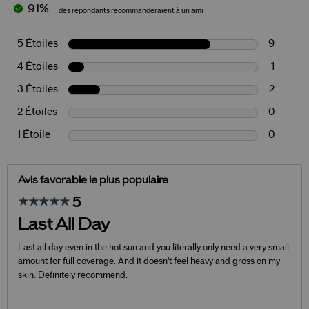
91%
des répondants recommanderaient à un ami
5 Étoiles
9
4 Étoiles
1
3 Étoiles
2
2 Étoiles
0
1 Étoile
0
Avis favorable le plus populaire
5
Last All Day
Last all day even in the hot sun and you literally only need a very small
amount for full coverage. And it doesn't feel heavy and gross on my
skin. Definitely recommend.