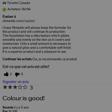
de
Toronto Canada
Acheteur Vérifié
Evaluer à
shiseido.com/ca/en/
I hope Shiseido will always keep the formular for
this product and will continue its production.
This foundation has a silky texture which glides
smoothly and evenly on the skin as it covers and
moisturizes. Only a small amount is necessary to
give a natural glow and a comfortable soft finish.
It is a superior product and a pleasure to use.
Continuer les achats
Oui, je recommande ce produit
Est-ce que cet avis est utile?
2
0
Signaler un avis
3
Colour is good!
Soumis
il y a 5 ans
Par
SLNB