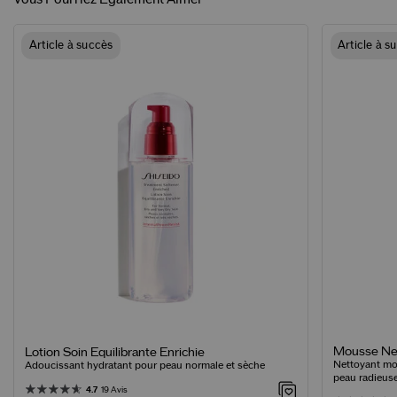
Article à succès
Article à s
Mousse Net
Lotion Soin Equilibrante Enrichie
Nettoyant mo
Adoucissant hydratant pour peau normale et sèche
peau radieus
4.7
19 Avis