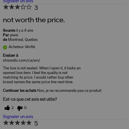
Signaler un avis
3
not worth the price.
Soumis
il y a 4 ans
Par
yiwei
de
Montreal, Quebec
Acheteur Vérifié
Evaluer à
shiseido.com/ca/en/
The box is not sealed. When I open it, it looks an
opened box item. I feel the quality is not
matching its price. I would rather buy other
brand names the same price line next time.
Continuer les achats
Non, je ne recommande pas ce produit
Est-ce que cet avis est utile?
2
0
Signaler un avis
5