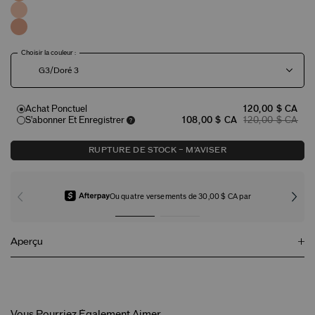
Choisir la couleur :
G3/Doré 3
Achat Ponctuel
120,00 $ CA
S'abonner Et Enregistrer
108,00 $ CA
120,00 $ CA
RUPTURE DE STOCK – M'AVISER
Ou quatre versements de 30,00 $ CA par
Aperçu
Vous Pourriez Également Aimer