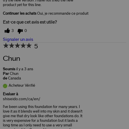
try the new version .I have not tried the new
product yet for this line.
Continuer les achats
Oui, je recommande ce produit
Est-ce que cet avis est utile?
3
0
Signaler un avis
5
Chun
Soumis
il y a 3 ans
Par
Chun
de
Canada
Acheteur Vérifié
Evaluer à
shiseido.com/ca/en/
I've been using this foundation for many years. I
love it as it blends well into my skin and it doesn't
give me that dry look like other foundations do. It
is very expensive for a foundation but it lasts a
long time as I only need to use a very small