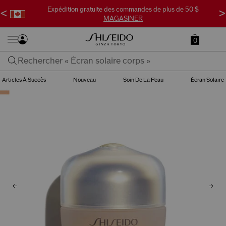
Expédition gratuite des commandes de plus de 50 $
<
>
MAGASINER
0
Articles À Succès
Nouveau
Soin De La Peau
Écran Solaire