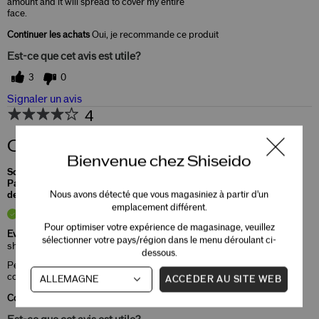
amount and it will spread to cover my entire
face.
Continuer les achats
Oui, je recommande ce produit
Est-ce que cet avis est utile?
3
0
Signaler un avis
4
Colour
Bienvenue chez Shiseido
Soumis
il y a 3 ans
Par
Relm
Nous avons détecté que vous magasiniez à partir d'un
de
Montreal, QC
emplacement différent.
Acheteur Vérifié
Pour optimiser votre expérience de magasinage, veuillez
Evaluer à
sélectionner votre pays/région dans le menu déroulant ci-
shiseido.com/ca/en/
dessous.
Perfect consistency, unfortunately the wrong
colour.
ACCÉDER AU SITE WEB
Continuer les achats
Oui, je recommande ce produit