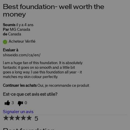
Best foundation- well worth the
money
Soumis
il y a 4 ans
Par
MG Canada
de
Canada
Acheteur Vérifié
Evaluer à
shiseido.com/ca/en/
I am a huge fan of this foundation. It is absolutely
fantastic it goes on so smooth and a little bit
goes a long way. I use this foundation all year - it
matches my skin colour perfectly.
Continuer les achats
Oui, je recommande ce produit
Est-ce que cet avis est utile?
3
0
Signaler un avis
5