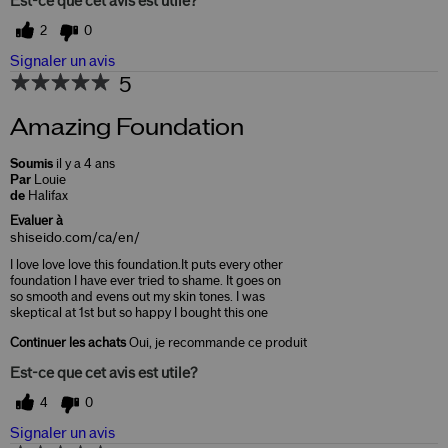
Est-ce que cet avis est utile?
2
0
Signaler un avis
5
Amazing Foundation
Soumis
il y a 4 ans
Par
Louie
de
Halifax
Evaluer à
shiseido.com/ca/en/
I love love love this foundation.It puts every other
foundation I have ever tried to shame. It goes on
so smooth and evens out my skin tones. I was
skeptical at 1st but so happy I bought this one
Continuer les achats
Oui, je recommande ce produit
Est-ce que cet avis est utile?
4
0
Signaler un avis