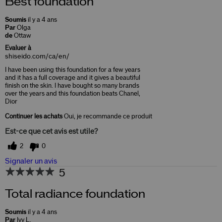
Best foundation
Soumis
il y a 4 ans
Par
Olga
de
Ottaw
Evaluer à
shiseido.com/ca/en/
I have been using this foundation for a few years
and it has a full coverage and it gives a beautiful
finish on the skin. I have bought so many brands
over the years and this foundation beats Chanel,
Dior
Continuer les achats
Oui, je recommande ce produit
Est-ce que cet avis est utile?
2
0
Signaler un avis
5
Total radiance foundation
Soumis
il y a 4 ans
Par
Ivy L.