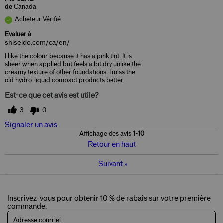
de
Canada
Acheteur Vérifié
Evaluer à
shiseido.com/ca/en/
I like the colour because it has a pink tint. It is
sheer when applied but feels a bit dry unlike the
creamy texture of other foundations. I miss the
old hydro-liquid compact products better.
Est-ce que cet avis est utile?
3
0
Signaler un avis
Affichage des avis
1-10
Retour en haut
Suivant
»
Inscrivez-vous pour obtenir 10 % de rabais sur votre première
commande.
Adresse courriel