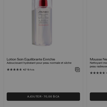
Mousse Net
Lotion Soin Equilibrante Enrichie
Nettoyant mo
Adoucissant hydratant pour peau normale et sèche
peau radieus
4.7
19 Avis
AJOUTER
70,00 $ CA