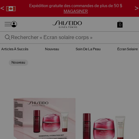
Expédition gratuite des commandes de plus de 50 $
<
>
MAGASINER
0
Articles À Succès
Nouveau
Soin De La Peau
Écran Solaire
Nouveau