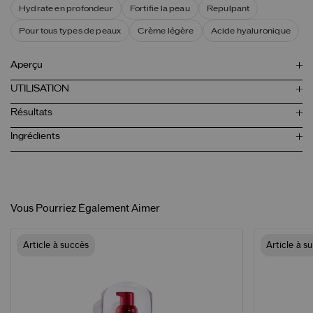
Hydrate en profondeur
Fortifie la peau
Repulpant
Pour tous types de peaux
Crème légère
Acide hyaluronique
Aperçu
UTILISATION
Résultats
Ingrédients
Vous Pourriez Également Aimer
Article à succès
Article à s