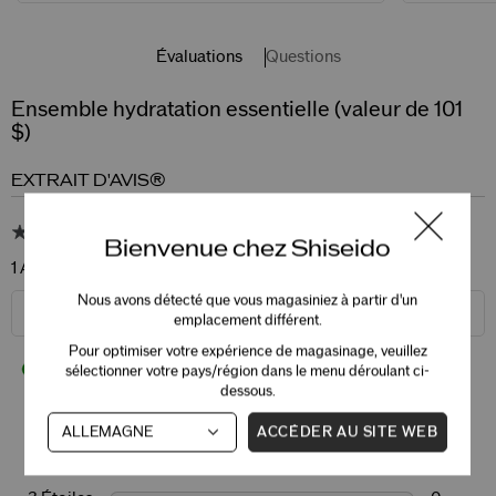
Évaluations
Questions
Ensemble hydratation essentielle (valeur de 101
$)
EXTRAIT D'AVIS®
5.0
Bienvenue chez Shiseido
1 Avis
Nous avons détecté que vous magasiniez à partir d'un
ÉCRIRE UN AVIS
emplacement différent.
Pour optimiser votre expérience de magasinage, veuillez
100%
sélectionner votre pays/région dans le menu déroulant ci-
des répondants recommanderaient à un ami
dessous.
5 Étoiles
1
ACCÉDER AU SITE WEB
4 Étoiles
0