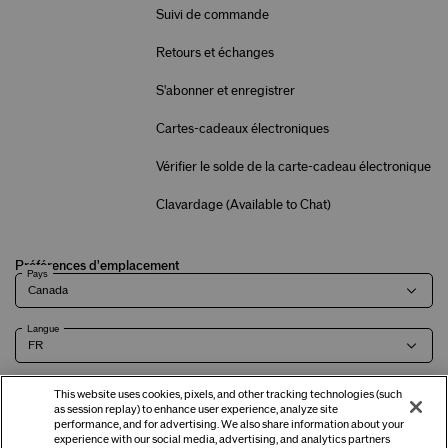
Suivi de commande
Retours et échanges
S'abonner et enregistrer
Cartes-cadeaux électroniques
Vérifier le solde de la carte-cadeau électronique
Clavardage (
Available to Chat
)
Préférences d'emplacement
Pays
Langue
This website uses cookies, pixels, and other tracking technologies (such
as session replay) to enhance user experience, analyze site
Modalités
Politique de
Renseignements sur l'entreprise et
Carrières
performance, and for advertising. We also share information about your
experience with our social media, advertising, and analytics partners
confidentialité
coordonnées