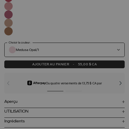
Choisir la couleur :
Medusa Opal/1
AJOUTER AU PANIER
-
55,00 $ CA
Ou quatre versements de 13,75 $ CA par
Aperçu
UTILISATION
Ingrédients