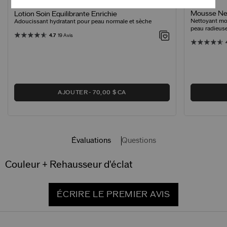
Mousse Net
Lotion Soin Equilibrante Enrichie
Nettoyant mo
Adoucissant hydratant pour peau normale et sèche
peau radieus
4.7
19 Avis
AJOUTER
70,00 $ CA
Évaluations
Questions
Couleur + Rehausseur d'éclat
ÉCRIRE LE PREMIER AVIS