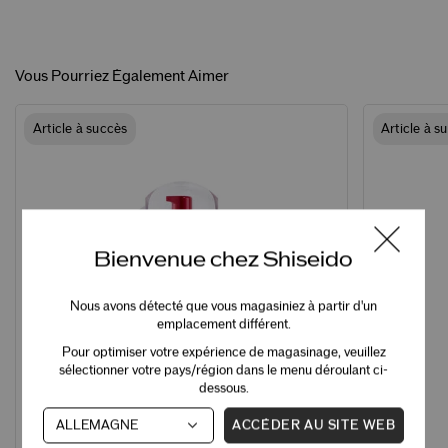
Vous Pourriez Également Aimer
Article à succès
Article à s
Bienvenue chez Shiseido
Nous avons détecté que vous magasiniez à partir d'un
emplacement différent.
Pour optimiser votre expérience de magasinage, veuillez
sélectionner votre pays/région dans le menu déroulant ci-
dessous.
ACCÉDER AU SITE WEB