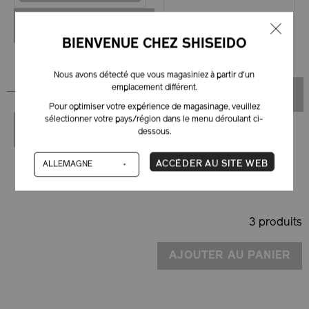
24 couleurs
RUPTURE DE STOCK
511/Unfiltered
BIENVENUE CHEZ SHISEIDO
RUPTURE DE STOCK – M'AVISER
Nous avons détecté que vous magasiniez à partir d'un
emplacement différent.
RUPTURE DE STOCK
Pour optimiser votre expérience de magasinage, veuillez
sélectionner votre pays/région dans le menu déroulant ci-
RUPTURE DE STOCK
dessous.
ACCÉDER AU SITE WEB
3 produits
AJOUTER AU PANIER