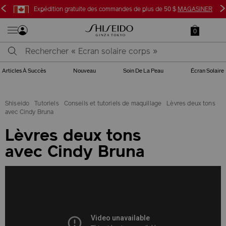
<
>
Expédition gratuite des commandes de plus de 50 $
MAGASINER
0
Articles À Succès
Nouveau
Soin De La Peau
Écran Solaire
Shiseido
Tutoriels
Conseils et tutoriels de maquillage
Lèvres deux tons
avec Cindy Bruna
Lèvres deux tons
avec Cindy Bruna