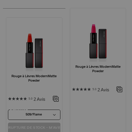
Rouge à Lèvres ModernMatte
Powder
Rouge à Lèvres ModernMatte
Powder
2 Avis
5.0
2 Avis
5.0
24 couleurs
509/Flame
RUPTURE DE STOCK – M'AVISER