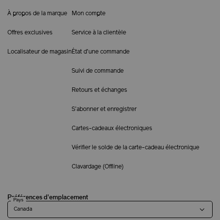
À propos de la marque
Mon compte
Offres exclusives
Service à la clientèle
Localisateur de magasin
État d'une commande
Suivi de commande
Retours et échanges
S'abonner et enregistrer
Cartes-cadeaux électroniques
Vérifier le solde de la carte-cadeau électronique
Clavardage (
Offline
)
Préférences d'emplacement
Pays